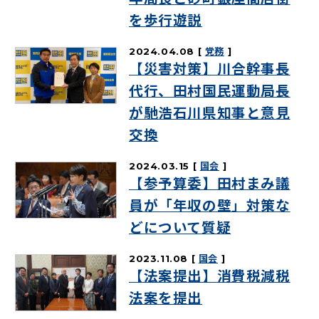
を歩行遊説
2024.04.08
党務
【災害対策】川合幹事長
代行、田村国民運動局長
が馳浩石川県知事と意見
交換
2024.03.15
国会
【参予算委】田村まみ議
員が「年収の壁」対策な
どについて質疑
2023.11.08
国会
【法案提出】消費税減税
法案を提出