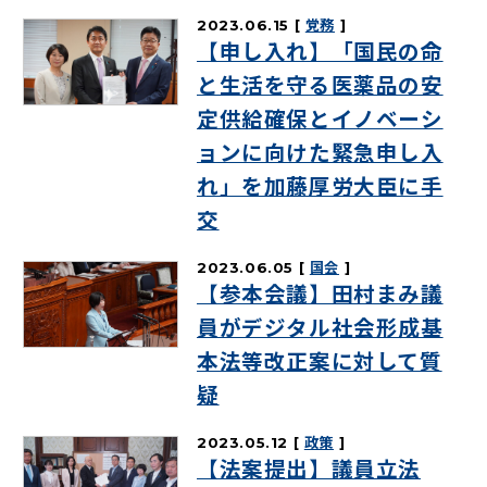
2023.06.15
党務
【申し入れ】「国民の命
と生活を守る医薬品の安
定供給確保とイノベーシ
ョンに向けた緊急申し入
れ」を加藤厚労大臣に手
交
2023.06.05
国会
【参本会議】田村まみ議
員がデジタル社会形成基
本法等改正案に対して質
疑
2023.05.12
政策
【法案提出】議員立法