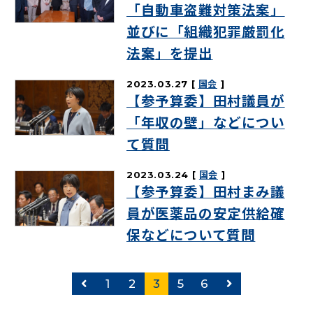
「自動車盗難対策法案」
並びに「組織犯罪厳罰化
法案」を提出
2023.03.27
国会
【参予算委】田村議員が
「年収の壁」などについ
て質問
2023.03.24
国会
【参予算委】田村まみ議
員が医薬品の安定供給確
保などについて質問
前のページ
次のページ
1
2
3
5
6