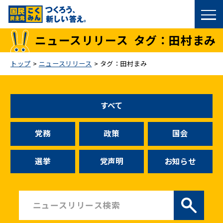
国民民主党トップ
ニュースリリース
タグ：田村まみ
政策
トップ
>
ニュースリリース
>
タグ：田村まみ
議員
すべて
選挙情報
党務
政策
国会
候補者公募
選挙
党声明
お知らせ
こくみん政治塾
党基本情報
お問い合わせ