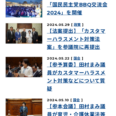
「国民民主党BBQ交流会
2024」を開催
2024.05.29
政策
【法案提出】「カスタマ
ーハラスメント対策法
案」を参議院に再提出
2024.05.22
国会
【参予算委】田村まみ議
員がカスタマーハラスメ
ント対策などについて質
疑
2024.05.10
国会
【参本会議】田村まみ議
員が育児・介護休業法等