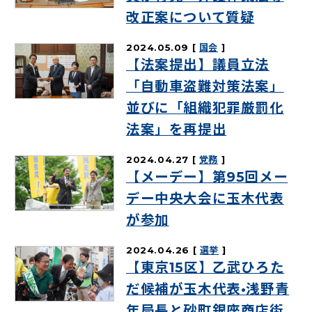
改正案について質疑
2024.05.09
国会
【法案提出】議員立法
「自動車盗難対策法案」
並びに「組織犯罪厳罰化
法案」を再提出
2024.04.27
党務
【メーデー】第95回メー
デー中央大会に玉木代表
が参加
2024.04.26
選挙
【東京15区】乙武ひろた
だ候補が玉木代表•浅野青
年局長と砂町銀座商店街