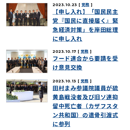
2023.10.23
党務
【申し入れ】「国民民主
党『国民に直接届く』緊
急経済対策」を岸田総理
に申し入れ
2023.10.17
党務
フード連合から要請を受
け意見交換
2023.10.13
党務
田村まみ参議院議員が硫
黄島戦没者及び旧ソ連抑
留中死亡者（カザフスタ
ン共和国）の遺骨引渡式
に参列