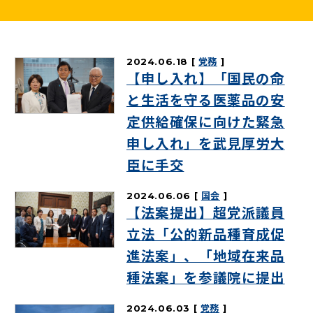
ニュースリリース
2024.06.18
党務
こくみんうさぎの部屋
【申し入れ】「国民の命
と生活を守る医薬品の安
参加・サポート
定供給確保に向けた緊急
申し入れ」を武見厚労大
（新しいタブで開く）
Go!Go!こくみんストア
臣に手交
（新しいタブで開く）
TEAMこくみんうさぎ
（新しいタブで開く）
こくみんオンラインスクール
2024.06.06
国会
【法案提出】超党派議員
（新しいタブで開く）
国民民主党学生部
立法「公的新品種育成促
（新しいタブで開く）
進法案」、「地域在来品
二次創作ガイドライン
種法案」を参議院に提出
プライバシーポリシー
特定商取引法に基づく表記
2024.06.03
党務