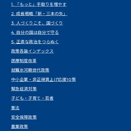
1. 「もっと」手取りを増やす
2. 成長戦略「新・三本の矢」
3. 人づくりこそ、国づくり
4. 自分の国は自分で守る
5. 正直な政治をつらぬく
政策各論インデックス
医療制度改革
就職氷河期世代政策
中小企業・非正規賃上げ応援10策
緊急経済対策
子ども・子育て・若者
憲法
安全保障政策
農業政策