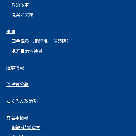
政治改革
提案と実績
議員
（
｜
）
国会議員
衆議院
参議院
地方自治体議員
選挙情報
候補者公募
こくみん政治塾
党基本情報
綱領･結党宣言