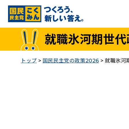
国民民主党トップ
就職氷河期世代
政策
1. 「もっと」手取りを増やす
トップ
>
国民民主党の政策2026
>
就職氷河
2. 成長戦略「新・三本の矢」
3. 人づくりこそ、国づくり
4. 自分の国は自分で守る
5. 正直な政治をつらぬく
政策各論インデックス
医療制度改革
就職氷河期世代政策