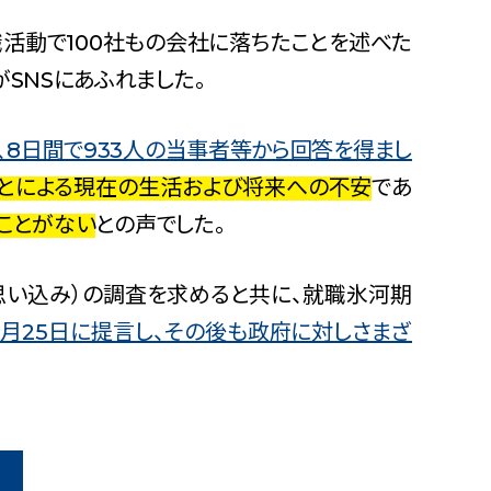
ぎの部屋
（新しいタブで開
二次創作ガイドライン
活動で100社もの会社に落ちたことを述べた
プライバシーポリシー
SNSにあふれました。
特定商取引法に基づく表記
、8日間で933人の当事者等から回答を得まし
ことによる現在の生活および将来への不安
であ
ことがない
との声でした。
い込み）の調査を求めると共に、就職氷河期
年6月25日に提言し、その後も政府に対しさまざ