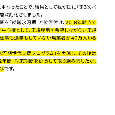
重なったことで、結果として我が国に「第3次ベ
層深刻化させました。
期間を「就職氷河期」と位置付け、
2018年時点で
万人を中心層として、正規雇用を希望しながら非正規
、仕事も通学もしていない無業者が40万人いる
職氷河期世代支援プログラム」を実施し、その後は
ら2年間、対策期間を延長して取り組みましたが、
状
です。