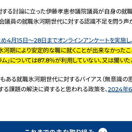
こくみんうさ
ガバナンスコード
に対する討論に立った伊藤孝恵参議院議員が自身の就職
規約･規則
国会議員の就職氷河期世代に対する認識不足を問う声が
都道府県組織
党役員
4月15日～28日までオンラインアンケートを実施し
党本部へのアクセス
氷河期により安定的な職に就くことが出来なかった
情報開示
ム」については87.8％が利用していない、又は聞いた
もある就職氷河期世代に対するバイアス（無意識の思
する課題の解決に資すると思われる政策を、
2024