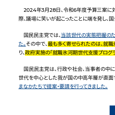
中小企業・非正規賃上げ応援10策
2024年3月28日、令和6年度予算三案
緊急経済対策
際、議場に笑いが起こったことに端を発し、
子ども・子育て・若者
憲法
国民民主党では、
当該世代の実態把握のため
安全保障政策
た。
その中で、
最も多く寄せられたのは、就職
農業政策
り、
政府実施の「就職氷河期世代支援プログラ
政治改革
提案と実績
国民民主党は、行政や社会、当事者の中に
世代を中心とした我が国の中高年層が直面
まなかたちで提案・要請を行ってきました。