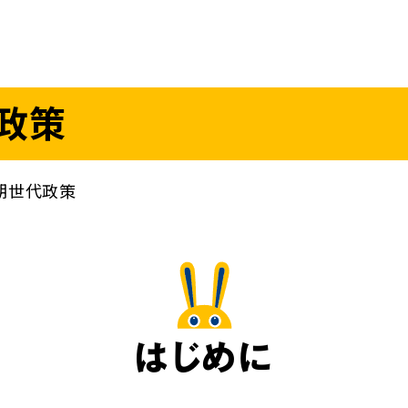
議員
お問い合わせ
政策
（
｜
）
国会議員
衆議院
参議院
ニュースリリ
地方自治体議員
党務
期世代政策
選挙情報
政策
国会
候補者公募
選挙
党声明
こくみん政治塾
お知らせ
はじめに
国民民主PRE
党基本情報
綱領･結党宣言