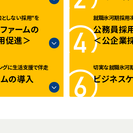
としない採用”を
就職氷河期採用
ファームの
公務員採
用促進＞
＜公企業
ングに生活支援で伴走
切実な就職氷河
カムの導入
ビジネス