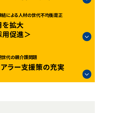
凍結による人材の世代不均衡是正
用を拡大
採用促進＞
期世代の親介護問題
ケアラー支援策の充実