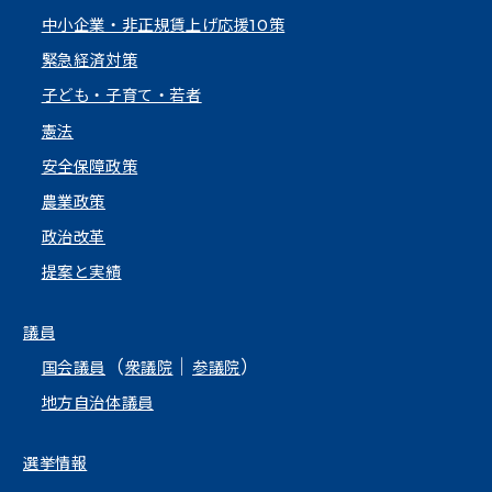
中小企業・非正規賃上げ応援10策
緊急経済対策
子ども・子育て・若者
憲法
安全保障政策
農業政策
政治改革
提案と実績
議員
（
｜
）
国会議員
衆議院
参議院
地方自治体議員
選挙情報