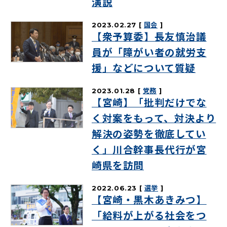
演説
2023.02.27
国会
【衆予算委】長友慎治議
員が「障がい者の就労支
援」などについて質疑
2023.01.28
党務
【宮崎】「批判だけでな
く対案をもって、対決より
解決の姿勢を徹底してい
く」川合幹事長代行が宮
崎県を訪問
2022.06.23
選挙
【宮崎・黒木あきみつ】
「給料が上がる社会をつ