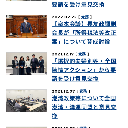
要請を受け意見交換
2022.02.22
党務
【衆本会議】長友政調副
会長が「所得税法等改正
案」について賛成討論
2021.12.17
党務
「選択的夫婦別姓・全国
陳情アクション」から要
請を受け意見交換
2021.12.07
党務
港湾政策等について全国
港湾・湾運同盟と意見交
換