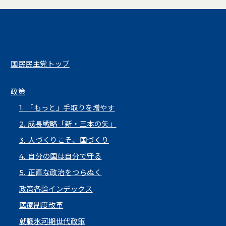
国民民主党トップ
政策
1. 「もっと」手取りを増やす
2. 成長戦略「新・三本の矢」
3. 人づくりこそ、国づくり
4. 自分の国は自分で守る
5. 正直な政治をつらぬく
政策各論インデックス
医療制度改革
就職氷河期世代政策