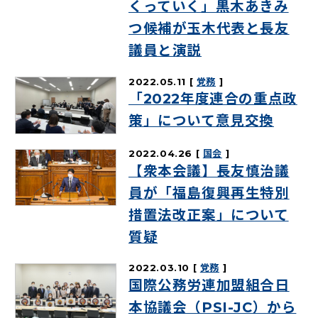
くっていく」黒木あきみ
つ候補が玉木代表と長友
議員と演説
2022.05.11
党務
「2022年度連合の重点政
策」について意見交換
2022.04.26
国会
【衆本会議】長友慎治議
員が「福島復興再生特別
措置法改正案」について
質疑
2022.03.10
党務
国際公務労連加盟組合日
本協議会（PSI-JC）から