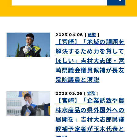
ニュースリリース
こくみんうさぎの部屋
2023.04.08
選挙
【宮崎】「地域の課題を
参加・サポート
解決するため力を貸して
ほしい」吉村大志郎・宮
（新しいタブで開く）
Go!Go!こくみんストア
崎県議会議員候補が長友
（新しいタブで開く）
TEAMこくみんうさぎ
衆院議員と演説
（新しいタブで開く）
こくみんオンラインスクール
2023.03.26
党務
（新しいタブで開く）
国民民主党学生部
【宮崎】「企業誘致や農
林水産品の県外国外への
（新しいタブで開く）
二次創作ガイドライン
展開を」吉村大志郎県議
プライバシーポリシー
候補予定者が玉木代表と
特定商取引法に基づく表記