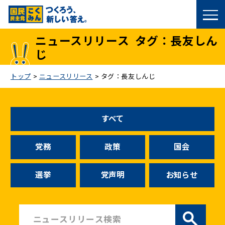
国民民主党トップ
ニュースリリース
タグ：長友しん
じ
政策
トップ
>
ニュースリリース
>
タグ：長友しんじ
議員
選挙情報
すべて
候補者公募
党務
政策
国会
こくみん政治塾
選挙
党声明
お知らせ
党基本情報
お問い合わせ