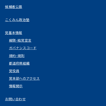
候補者公募
こくみん政治塾
党基本情報
綱領･結党宣言
ガバナンスコード
規約･規則
都道府県組織
党役員
党本部へのアクセス
情報開示
お問い合わせ