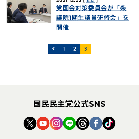
2021.12.02
党務
党国会対策委員会が「衆
議院1期生議員研修会」を
開催
前のページ
1
2
3
国民民主党公式SNS
（新しいタブで開く）
（新しいタブで開く）
（新しいタブで開く）
（新しいタブで開く）
（新しいタブで開く
（新しいタブ
（新しい