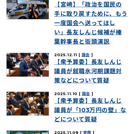
【宮崎】「政治を国民の
手に取り戻すために、もう
一度国会へ送ってほし
い」長友しんじ候補が榛
葉幹事長と街頭演説
2025.12.11
国会
【衆予算委】長友しんじ
議員が就職氷河期課題対
策などについて質疑
2025.11.10
国会
【衆予算委】長友しんじ
議員が「103万円の壁」な
どについて質疑
2025.11.09
党務