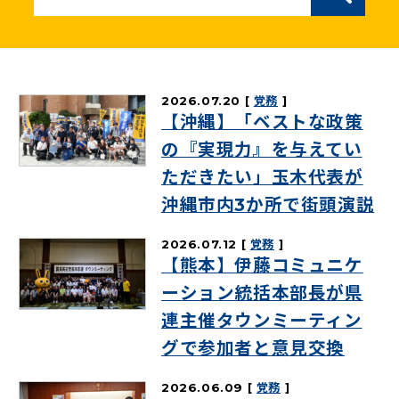
ニュースリリース
こくみんうさぎの部屋
2026.07.20
党務
【沖縄】「ベストな政策
参加・サポート
の『実現力』を与えてい
ただきたい」玉木代表が
（新しいタブで開く）
Go!Go!こくみんストア
沖縄市内3か所で街頭演説
（新しいタブで開く）
TEAMこくみんうさぎ
2026.07.12
党務
（新しいタブで開く）
こくみんオンラインスクール
【熊本】伊藤コミュニケ
（新しいタブで開く）
国民民主党学生部
ーション統括本部長が県
連主催タウンミーティン
（新しいタブで開く）
二次創作ガイドライン
グで参加者と意見交換
プライバシーポリシー
特定商取引法に基づく表記
2026.06.09
党務