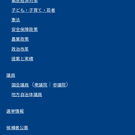
緊急経済対策
子ども・子育て・若者
憲法
安全保障政策
農業政策
政治改革
提案と実績
議員
（
｜
）
国会議員
衆議院
参議院
地方自治体議員
選挙情報
候補者公募