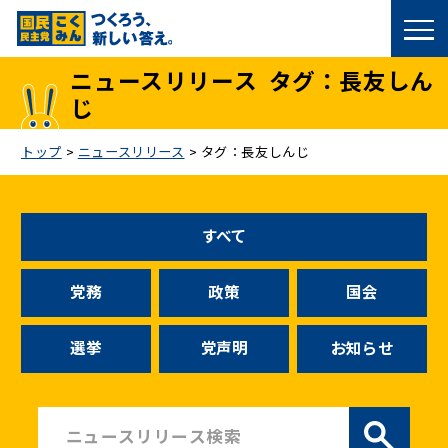
国民民主党トップ
ニュースリリース
タグ：長友しん
じ
政策
トップ
>
ニュースリリース
>
タグ：長友しんじ
議員
選挙情報
すべて
候補者公募
党務
政策
国会
こくみん政治塾
選挙
党声明
お知らせ
党基本情報
お問い合わせ