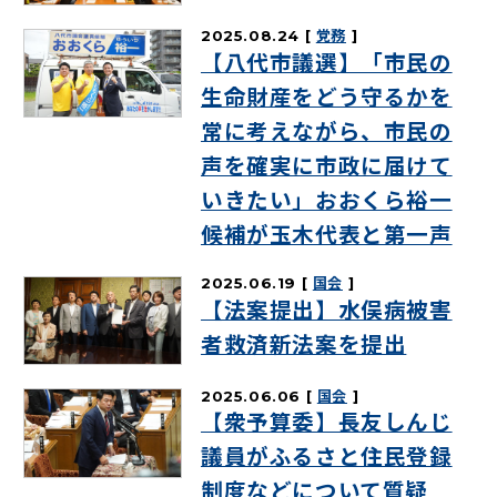
2025.08.24
党務
【八代市議選】「市民の
生命財産をどう守るかを
常に考えながら、市民の
声を確実に市政に届けて
いきたい」おおくら裕一
候補が玉木代表と第一声
2025.06.19
国会
【法案提出】水俣病被害
者救済新法案を提出
2025.06.06
国会
【衆予算委】長友しんじ
議員がふるさと住民登録
制度などについて質疑