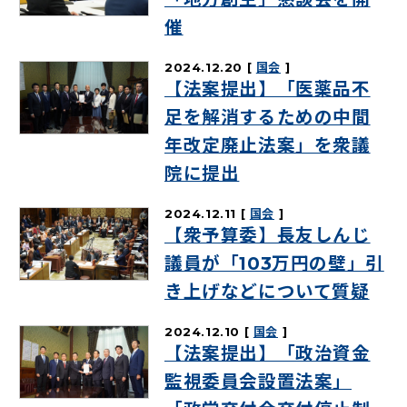
催
2024.12.20
国会
【法案提出】「医薬品不
足を解消するための中間
年改定廃止法案」を衆議
院に提出
2024.12.11
国会
【衆予算委】長友しんじ
議員が「103万円の壁」引
き上げなどについて質疑
2024.12.10
国会
【法案提出】「政治資金
監視委員会設置法案」