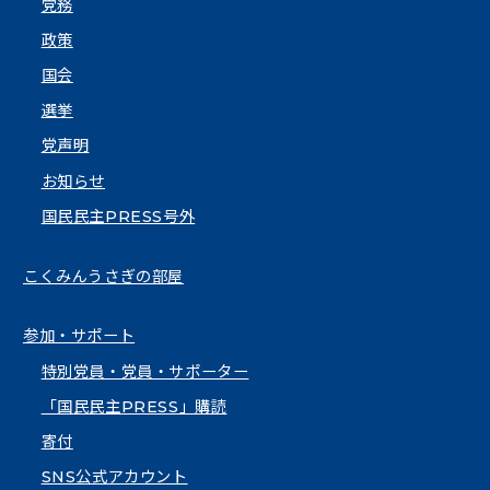
党務
政策
国会
選挙
党声明
お知らせ
国民民主PRESS号外
こくみんうさぎの部屋
参加・サポート
特別党員・党員・サポーター
「国民民主PRESS」購読
寄付
SNS公式アカウント