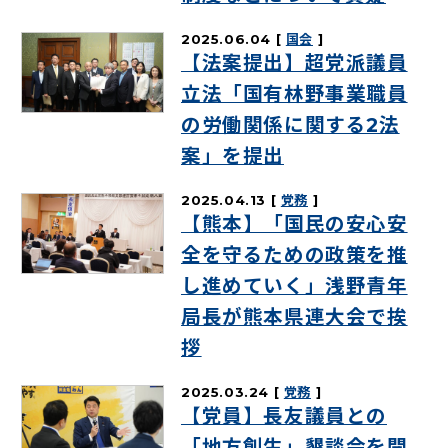
2025.06.04
国会
【法案提出】超党派議員
立法「国有林野事業職員
の労働関係に関する2法
案」を提出
2025.04.13
党務
【熊本】「国民の安心安
全を守るための政策を推
し進めていく」浅野青年
局長が熊本県連大会で挨
拶
2025.03.24
党務
【党員】長友議員との
「地方創生」懇談会を開