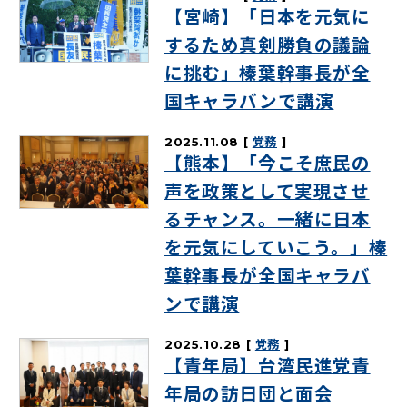
【宮崎】「日本を元気に
するため真剣勝負の議論
に挑む」榛葉幹事長が全
国キャラバンで講演
2025.11.08
党務
【熊本】「今こそ庶民の
声を政策として実現させ
るチャンス。一緒に日本
を元気にしていこう。」榛
葉幹事長が全国キャラバ
ンで講演
2025.10.28
党務
【青年局】台湾民進党青
年局の訪日団と面会