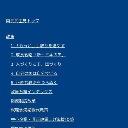
国民民主党トップ
政策
1. 「もっと」手取りを増やす
2. 成長戦略「新・三本の矢」
3. 人づくりこそ、国づくり
4. 自分の国は自分で守る
5. 正直な政治をつらぬく
政策各論インデックス
医療制度改革
就職氷河期世代政策
中小企業・非正規賃上げ応援10策