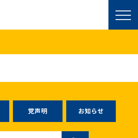
参加・サポート
特別党員・党員・サポーター
ース
「国民民主PRESS」購読
寄付
SNS公式アカウント
（新しいタブで
Go!Go!こくみんストア
（新しいタブで開
TEAMこくみんうさぎ
（新しいタ
こくみんオンラインスクール
党声明
お知らせ
SS号外
（新しいタブで開く）
国民民主党学生部