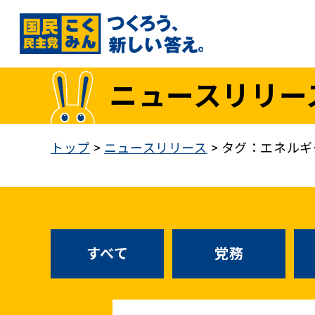
国民民主党トップ
ニュースリリー
政策
1. 「もっと」手取りを増やす
トップ
>
ニュースリリース
>
タグ：エネルギ
2. 成長戦略「新・三本の矢」
3. 人づくりこそ、国づくり
4. 自分の国は自分で守る
5. 正直な政治をつらぬく
政策各論インデックス
すべて
党務
医療制度改革
就職氷河期世代政策