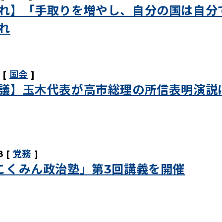
れ】「手取りを増やし、自分の国は自分
れ
国会
議】玉木代表が高市総理の所信表明演説
8
党務
こくみん政治塾」第3回講義を開催