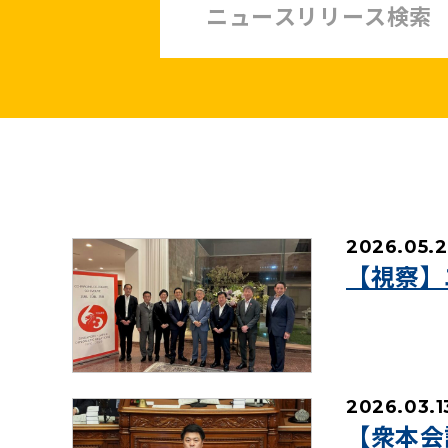
中小企業・非正規賃上げ応援10策
緊急経済対策
子ども・子育て・若者
憲法
安全保障政策
農業政策
政治改革
2026.05.
提案と実績
【視察】
2026.03.1
【衆本会