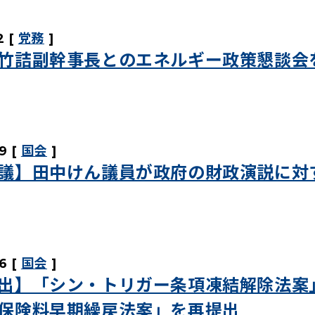
2
党務
竹詰副幹事長とのエネルギー政策懇談会
9
国会
議】田中けん議員が政府の財政演説に対
6
国会
出】「シン・トリガー条項凍結解除法案
保険料早期繰戻法案」を再提出