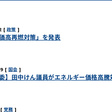
2
政策
価高再燃対策」を発表
09
国会
委】田中けん議員がエネルギー価格高騰
党務