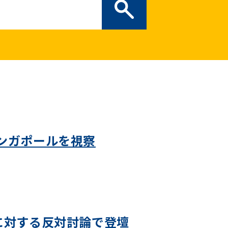
ぎの部屋
（新しいタブで開
二次創作ガイドライン
プライバシーポリシー
特定商取引法に基づく表記
ンガポールを視察
に対する反対討論で登壇