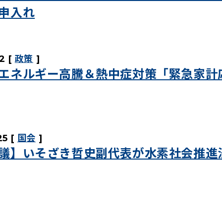
申入れ
2
政策
エネルギー高騰＆熱中症対策「緊急家計
25
国会
議】いそざき哲史副代表が水素社会推進