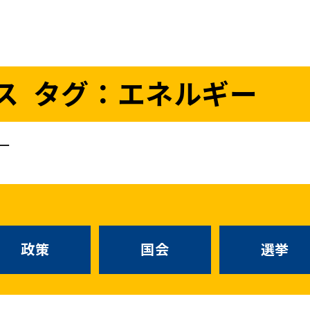
議員
お問い合わせ
ス
タグ：エネルギー
（
｜
）
国会議員
衆議院
参議院
ニュースリリ
地方自治体議員
党務
ー
選挙情報
政策
国会
候補者公募
選挙
党声明
こくみん政治塾
政策
国会
お知らせ
選挙
国民民主PRE
党基本情報
綱領･結党宣言