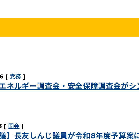
こくみんうさ
ガバナンスコード
規約･規則
都道府県組織
党役員
党本部へのアクセス
情報開示
26
党務
エネルギー調査会・安全保障調査会がシ
3
国会
議】長友しんじ議員が令和8年度予算案