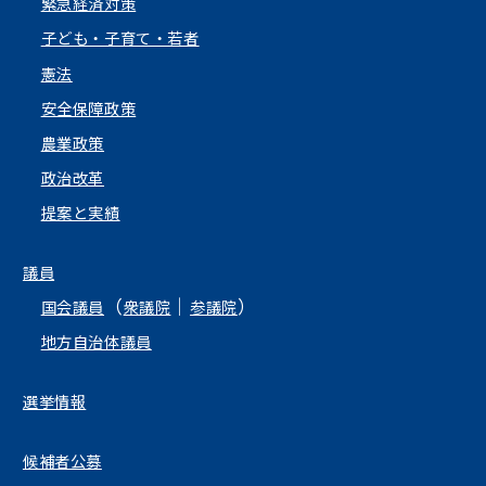
緊急経済対策
子ども・子育て・若者
憲法
安全保障政策
農業政策
政治改革
提案と実績
議員
（
｜
）
国会議員
衆議院
参議院
地方自治体議員
選挙情報
候補者公募