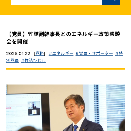
ニュースリリース
こくみんうさぎの部屋
【党員】竹詰副幹事長とのエネルギー政策懇談
会を開催
参加・サポート
2025.01.22
[
党務
]
エネルギー
党員・サポーター
特
別党員
竹詰ひとし
（新しいタブで開く）
Go!Go!こくみんストア
（新しいタブで開く）
TEAMこくみんうさぎ
（新しいタブで開く）
こくみんオンラインスクール
（新しいタブで開く）
国民民主党学生部
（新しいタブで開く）
二次創作ガイドライン
プライバシーポリシー
特定商取引法に基づく表記