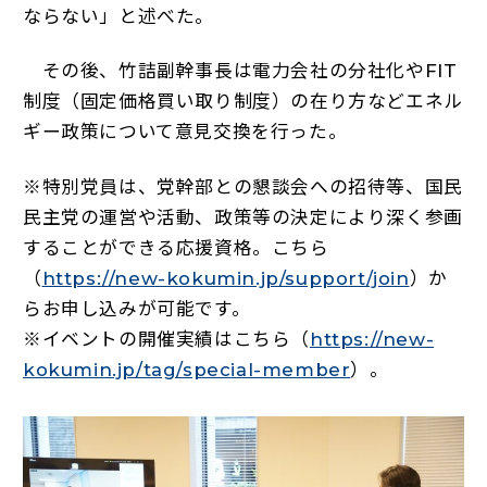
ならない」と述べた。
その後、竹詰副幹事長は電力会社の分社化やFIT
制度（固定価格買い取り制度）の在り方などエネル
ギー政策について意見交換を行った。
※特別党員は、党幹部との懇談会への招待等、国民
民主党の運営や活動、政策等の決定により深く参画
することができる応援資格。こちら
（新しい
（
https://new-kokumin.jp/support/join
）か
らお申し込みが可能です。
※イベントの開催実績はこちら（
https://new-
（新しいタブで
kokumin.jp/tag/special-member
）。