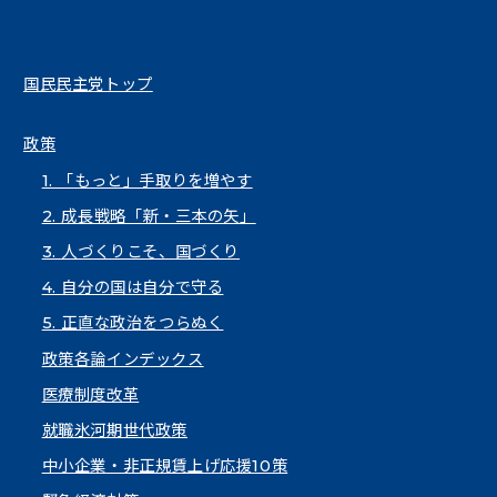
国民民主党トップ
政策
1. 「もっと」手取りを増やす
2. 成長戦略「新・三本の矢」
3. 人づくりこそ、国づくり
4. 自分の国は自分で守る
5. 正直な政治をつらぬく
政策各論インデックス
医療制度改革
就職氷河期世代政策
中小企業・非正規賃上げ応援10策