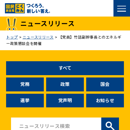
国民民主党トップ
ニュースリリース
政策
トップ
>
ニュースリリース
>
【党員】竹詰副幹事長とのエネルギ
ー政策懇談会を開催
議員
選挙情報
すべて
候補者公募
党務
政策
国会
こくみん政治塾
選挙
党声明
お知らせ
党基本情報
お問い合わせ