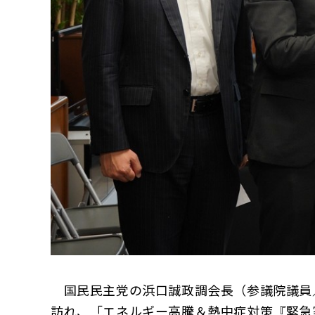
国民民主党の浜口誠政調会長（参議院議員／
訪れ、「エネルギー高騰＆熱中症対策『緊急