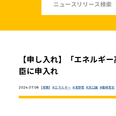
中小企業・非正規賃上げ応援10策
緊急経済対策
子ども・子育て・若者
憲法
安全保障政策
農業政策
政治改革
【申し入れ】「エネルギー
提案と実績
臣に申入れ
2024.07.08
[
党務
]
エネルギー
浅野哲
浜口誠
礒﨑哲史