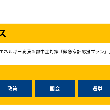
議員
お問い合わせ
ス
（
｜
）
国会議員
衆議院
参議院
ニュースリリ
地方自治体議員
党務
エネルギー高騰＆熱中症対策『緊急家計応援プラン』
選挙情報
政策
国会
候補者公募
選挙
党声明
こくみん政治塾
政策
国会
お知らせ
選挙
国民民主PRE
党基本情報
綱領･結党宣言