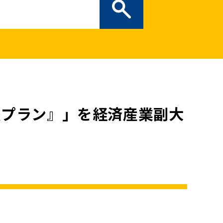
ぎの部屋
（新しいタブで開
二次創作ガイドライン
プライバシーポリシー
特定商取引法に基づく表記
援プラン』」を経済産業副大