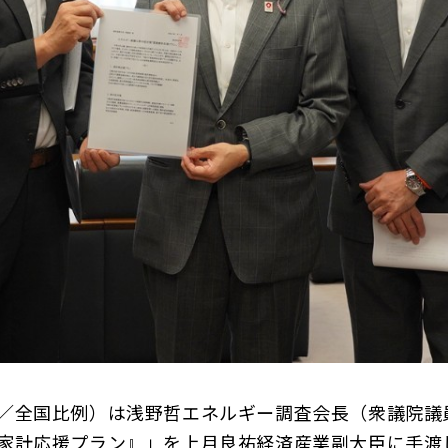
全国比例）は浅野哲エネルギー調査会長（衆議院議員
家計応援プラン』」を上月良祐経済産業副大臣に手渡