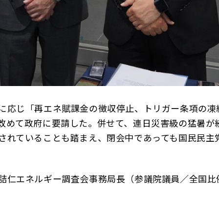
に応じ「再エネ賦課金の徴収停止、トリガー条項の凍
改めて政府に要請した。併せて、連日災害級の猛暑が
されていることも踏まえ、閉会中であっても国民民主
詰仁エネルギー調査会事務局長（参議院議員／全国比