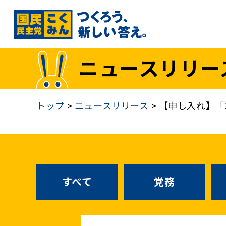
国民民主党トップ
ニュースリリー
政策
1. 「もっと」手取りを増やす
トップ
>
ニュースリリース
>
【申し入れ】「
2. 成長戦略「新・三本の矢」
3. 人づくりこそ、国づくり
4. 自分の国は自分で守る
5. 正直な政治をつらぬく
政策各論インデックス
すべて
党務
医療制度改革
就職氷河期世代政策