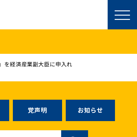
参加・サポート
特別党員・党員・サポーター
ース
「国民民主PRESS」購読
寄付
」を経済産業副大臣に申入れ
SNS公式アカウント
（新しいタブで
Go!Go!こくみんストア
（新しいタブで開
TEAMこくみんうさぎ
（新しいタ
こくみんオンラインスクール
党声明
お知らせ
SS号外
（新しいタブで開く）
国民民主党学生部