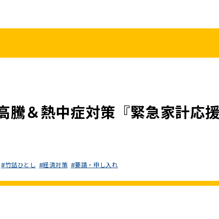
こくみんうさ
ガバナンスコード
規約･規則
都道府県組織
党役員
党本部へのアクセス
情報開示
高騰＆熱中症対策『緊急家計応
竹詰ひとし
経済対策
要請・申し入れ