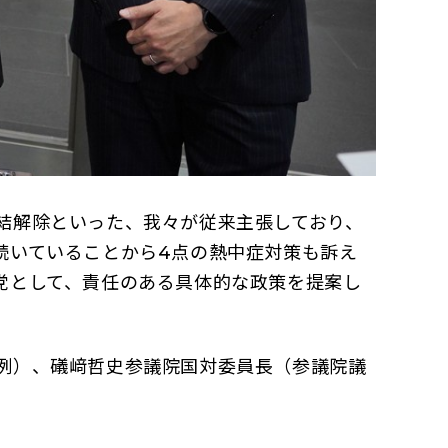
結解除といった、我々が従来主張しており、
続いていることから4点の熱中症対策も訴え
党として、責任のある具体的な政策を提案し
例）、礒﨑哲史参議院国対委員長（参議院議