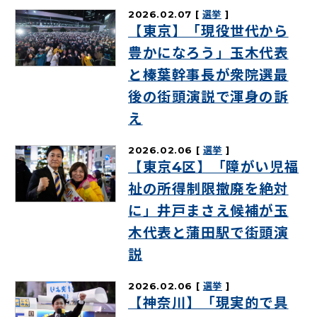
2026.02.07
選挙
【東京】「現役世代から
豊かになろう」玉木代表
と榛葉幹事長が衆院選最
後の街頭演説で渾身の訴
え
2026.02.06
選挙
【東京4区】「障がい児福
祉の所得制限撤廃を絶対
に」井戸まさえ候補が玉
木代表と蒲田駅で街頭演
説
2026.02.06
選挙
【神奈川】「現実的で具