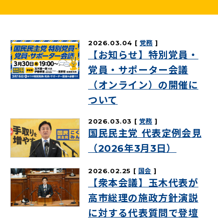
ニュースリリース
2026.03.04
党務
こくみんうさぎの部屋
【お知らせ】特別党員・
党員・サポーター会議
参加・サポート
（オンライン）の開催に
ついて
（新しいタブで開く）
Go!Go!こくみんストア
（新しいタブで開く）
TEAMこくみんうさぎ
2026.03.03
党務
国民民主党 代表定例会見
（新しいタブで開く）
こくみんオンラインスクール
（2026年3月3日）
（新しいタブで開く）
国民民主党学生部
2026.02.25
国会
（新しいタブで開く）
二次創作ガイドライン
【衆本会議】玉木代表が
プライバシーポリシー
高市総理の施政方針演説
特定商取引法に基づく表記
に対する代表質問で登壇