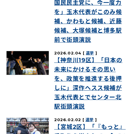
国民民主党に、今一度力
を」玉木代表がこのみ候
補、かわもと候補、近藤
候補、大塚候補と博多駅
前で街頭演説
2026.02.04
選挙
【神奈川19区】「日本の
未来にかけるその思い
を、政策を推進する後押
しに」深作ヘスス候補が
玉木代表とでセンター北
駅街頭演説
2026.02.02
選挙
【宮城2区】「『もっと』