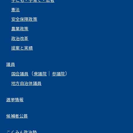
子ども・子育て・若者
憲法
安全保障政策
農業政策
政治改革
提案と実績
議員
（
｜
）
国会議員
衆議院
参議院
地方自治体議員
選挙情報
候補者公募
こくみん政治塾