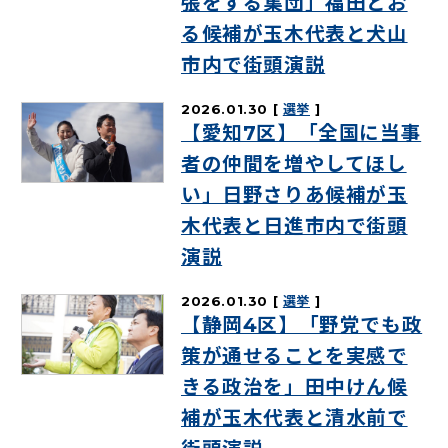
張をする集団」福田とお
る候補が玉木代表と犬山
市内で街頭演説
2026.01.30
選挙
【愛知7区】「全国に当事
者の仲間を増やしてほし
い」日野さりあ候補が玉
木代表と日進市内で街頭
演説
2026.01.30
選挙
【静岡4区】「野党でも政
策が通せることを実感で
きる政治を」田中けん候
補が玉木代表と清水前で