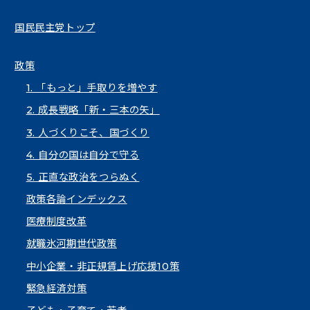
国民民主党トップ
政策
1. 「もっと」手取りを増やす
2. 成長戦略「新・三本の矢」
3. 人づくりこそ、国づくり
4. 自分の国は自分で守る
5. 正直な政治をつらぬく
政策各論インデックス
医療制度改革
就職氷河期世代政策
中小企業・非正規賃上げ応援10策
緊急経済対策