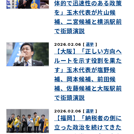
体的で迅速性のある政策
を」玉木代表が片山候
補、二宮候補と横浜駅前
で街頭演説
2026.02.06
選挙
【大阪】「正しい方向へ
ルートを示す役割を果た
す」玉木代表が塩野候
補、岡本候補、前田候
補、佐藤候補と大阪駅前
で街頭演説
2026.02.06
選挙
【福岡】「納税者の側に
立った政治を続けてきた