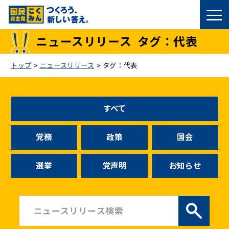
国民民主党トップ
ニュースリリース
タグ：代表
政策
トップ
>
ニュースリリース
>
タグ：代表
議員
すべて
選挙情報
党務
政策
国会
候補者公募
選挙
党声明
お知らせ
こくみん政治塾
党基本情報
お問い合わせ