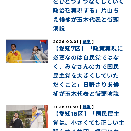
をひとつずつなくしていく
政治を実現する」片山ち
え候補が玉木代表と街頭
演説
2026.02.01
選挙
【愛知7区】「政策実現に
必要なのは自民党ではな
く、みなさんの力で国民
民主党を大きくしていた
だくこと」日野さりあ候
補が玉木代表と街頭演説
2026.01.30
選挙
【愛知16区】「国民民主
党は、小さくても正しい主