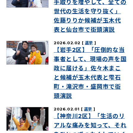
手取りを増やして、全ての
世代の生活を守り抜く」
佐藤りりか候補が玉木代
表と仙台市で街頭演説
2026.02.02
選挙
【岩手2区】「圧倒的な当
事者として、現場の声を国
政に届ける」佐々木まこ
と候補が玉木代表と雫石
町・滝沢市・盛岡市で街
頭演説
2026.02.01
選挙
【神奈川2区】「生活のリ
アルな痛みを知って、それ