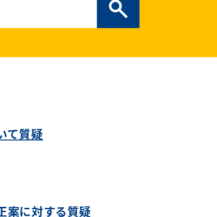
ぎの部屋
（新しいタブで開
二次創作ガイドライン
プライバシーポリシー
特定商取引法に基づく表記
いて質疑
正案に対する質疑