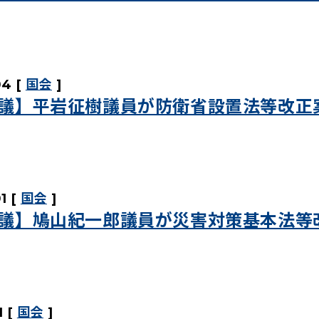
04
国会
議】平岩征樹議員が防衛省設置法等改正
1
国会
議】鳩山紀一郎議員が災害対策基本法等
1
国会