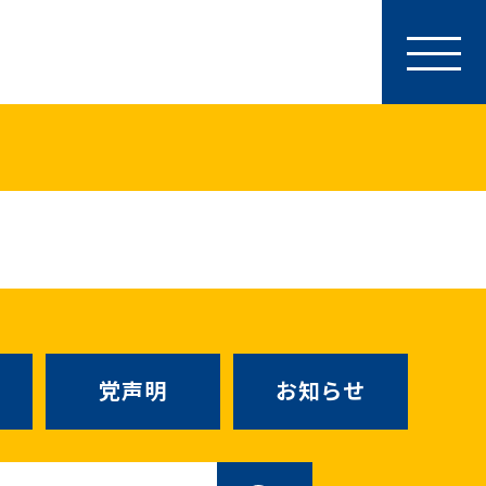
参加・サポート
特別党員・党員・サポーター
ース
「国民民主PRESS」購読
寄付
SNS公式アカウント
（新しいタブで
Go!Go!こくみんストア
（新しいタブで開
TEAMこくみんうさぎ
（新しいタ
こくみんオンラインスクール
党声明
お知らせ
SS号外
（新しいタブで開く）
国民民主党学生部