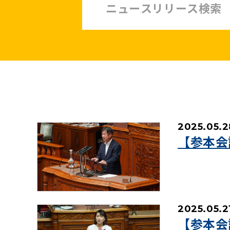
中小企業・非正規賃上げ応援10策
緊急経済対策
子ども・子育て・若者
憲法
安全保障政策
農業政策
政治改革
2025.05.2
提案と実績
【参本会
2025.05.2
【参本会