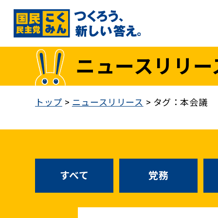
国民民主党トップ
ニュースリリー
政策
1. 「もっと」手取りを増やす
トップ
>
ニュースリリース
>
タグ：本会議
2. 成長戦略「新・三本の矢」
3. 人づくりこそ、国づくり
4. 自分の国は自分で守る
5. 正直な政治をつらぬく
政策各論インデックス
すべて
党務
医療制度改革
就職氷河期世代政策