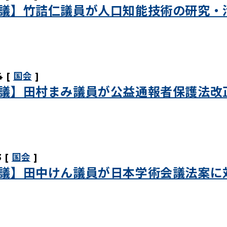
議】竹詰仁議員が人口知能技術の研究・
4
国会
議】田村まみ議員が公益通報者保護法改
3
国会
議】田中けん議員が日本学術会議法案に