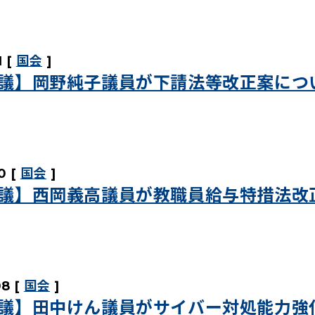
1
国会
議】岡野純子議員が下請法等改正案につ
0
国会
議】西岡義高議員が教職員給与特措法改
08
国会
議】田中けん議員がサイバー対処能力強