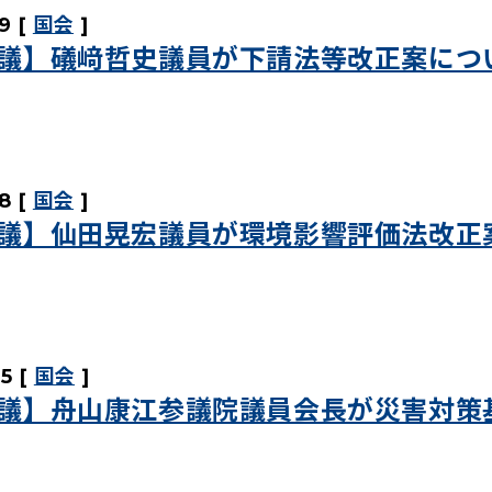
9
国会
議】礒﨑哲史議員が下請法等改正案につ
8
国会
議】仙田晃宏議員が環境影響評価法改正
25
国会
議】舟山康江参議院議員会長が災害対策