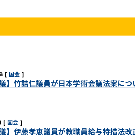
こくみんうさ
ガバナンスコード
規約･規則
都道府県組織
党役員
党本部へのアクセス
情報開示
8
国会
議】竹詰仁議員が日本学術会議法案につ
1
国会
議】伊藤孝恵議員が教職員給与特措法改