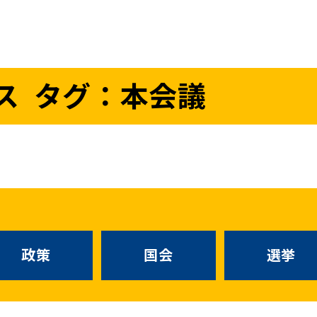
議員
お問い合わせ
ス
タグ：本会議
（
｜
）
国会議員
衆議院
参議院
ニュースリリ
地方自治体議員
党務
選挙情報
政策
国会
候補者公募
選挙
党声明
こくみん政治塾
政策
国会
お知らせ
選挙
国民民主PRE
党基本情報
綱領･結党宣言