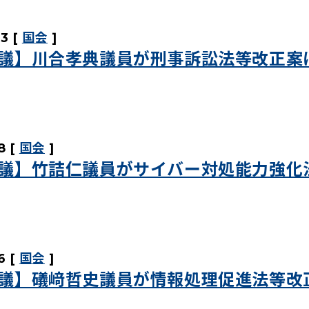
23
国会
議】川合孝典議員が刑事訴訟法等改正案
8
国会
議】竹詰仁議員がサイバー対処能力強化
6
国会
議】礒﨑哲史議員が情報処理促進法等改