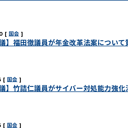
0
国会
議】福田徹議員が年金改革法案について
6
国会
議】竹詰仁議員がサイバー対処能力強化
6
国会