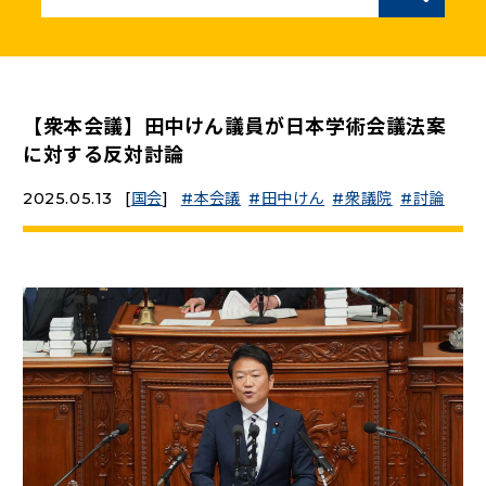
ニュースリリース
こくみんうさぎの部屋
【衆本会議】田中けん議員が日本学術会議法案
に対する反対討論
参加・サポート
2025.05.13
[
国会
]
本会議
田中けん
衆議院
討論
（新しいタブで開く）
Go!Go!こくみんストア
（新しいタブで開く）
TEAMこくみんうさぎ
（新しいタブで開く）
こくみんオンラインスクール
（新しいタブで開く）
国民民主党学生部
（新しいタブで開く）
二次創作ガイドライン
プライバシーポリシー
特定商取引法に基づく表記