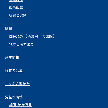
農業政策
政治改革
提案と実績
議員
（
｜
）
国会議員
衆議院
参議院
地方自治体議員
選挙情報
候補者公募
こくみん政治塾
党基本情報
綱領･結党宣言