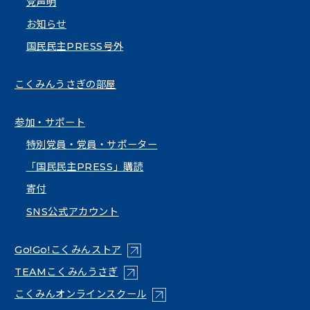
党声明
お知らせ
国民民主PRESS号外
こくみんうさぎの部屋
参加・サポート
特別党員・党員・サポーター
「国民民主PRESS」購読
寄付
SNS公式アカウント
（新しいタブで開く）
Go!Go!こくみんストア
（新しいタブで開く）
TEAMこくみんうさぎ
（新しいタブで開く）
こくみんオンラインスクール