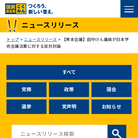
国民民主党トップ
ニュースリリース
政策
トップ
>
ニュースリリース
>
【衆本会議】田中けん議員が日本学
術会議法案に対する反対討論
議員
選挙情報
すべて
候補者公募
党務
政策
国会
こくみん政治塾
選挙
党声明
お知らせ
党基本情報
お問い合わせ