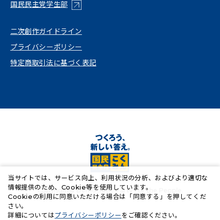
（新しいタブで開く）
国民民主党学生部
（新しいタブで開く）
二次創作ガイドライン
プライバシーポリシー
特定商取引法に基づく表記
当サイトでは、サービス向上、利用状況の分析、およびより適切な
情報提供のため、Cookie等を使用しています。
Copyright© Democratic Party For the People.
Cookieの利用に同意いただける場合は「同意する」を押してくだ
さい。
（新しいタブで開く）
詳細については
プライバシーポリシー
をご確認ください。