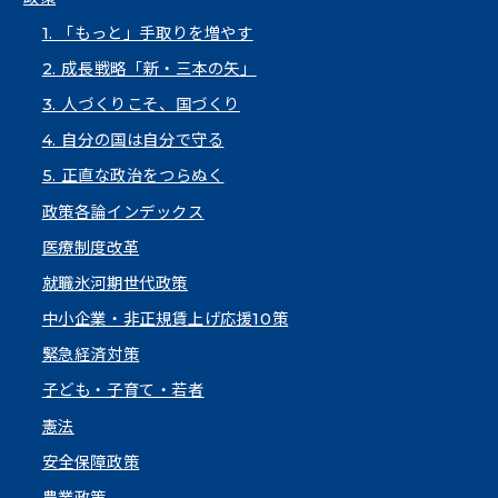
1. 「もっと」手取りを増やす
2. 成長戦略「新・三本の矢」
3. 人づくりこそ、国づくり
4. 自分の国は自分で守る
5. 正直な政治をつらぬく
政策各論インデックス
医療制度改革
就職氷河期世代政策
中小企業・非正規賃上げ応援10策
緊急経済対策
子ども・子育て・若者
憲法
安全保障政策