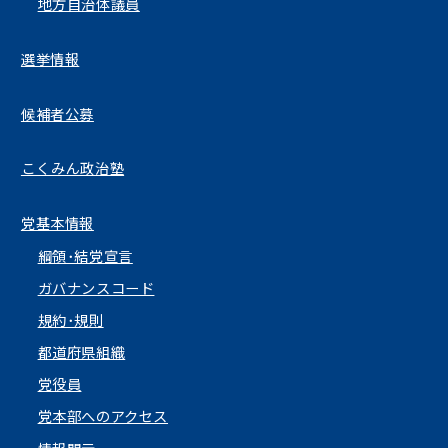
地方自治体議員
選挙情報
候補者公募
こくみん政治塾
党基本情報
綱領･結党宣言
ガバナンスコード
規約･規則
都道府県組織
党役員
党本部へのアクセス