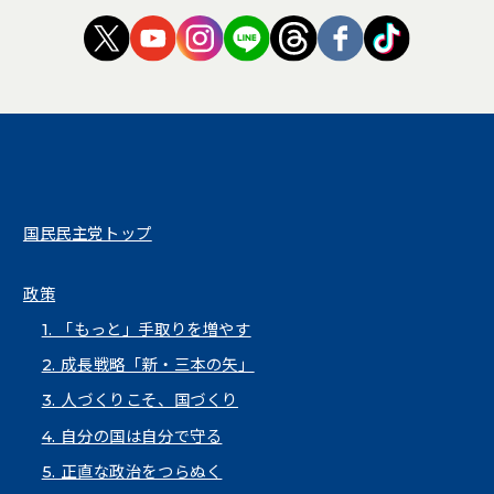
（新しいタブで開く）
（新しいタブで開く）
（新しいタブで開く）
（新しいタブで開く）
（新しいタブで開く
（新しいタブ
（新しい
国民民主党トップ
政策
1. 「もっと」手取りを増やす
2. 成長戦略「新・三本の矢」
3. 人づくりこそ、国づくり
4. 自分の国は自分で守る
5. 正直な政治をつらぬく