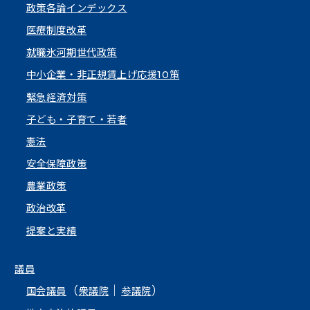
政策各論インデックス
医療制度改革
就職氷河期世代政策
中小企業・非正規賃上げ応援10策
緊急経済対策
子ども・子育て・若者
憲法
安全保障政策
農業政策
政治改革
提案と実績
議員
（
｜
）
国会議員
衆議院
参議院