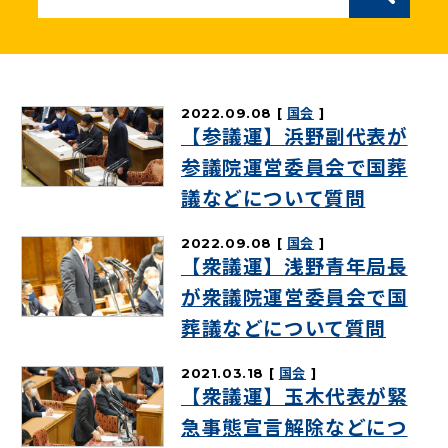
ニュースリリース
こくみんうさぎの部屋
2022.09.08
国会
【参議運】浜野副代表が
参加・サポート
参議院運営委員会で国葬
議などについて質問
（新しいタブで開く）
Go!Go!こくみんストア
2022.09.08
国会
（新しいタブで開く）
TEAMこくみんうさぎ
【衆議運】浅野青年局長
（新しいタブで開く）
こくみんオンラインスクール
が衆議院運営委員会で国
（新しいタブで開く）
国民民主党学生部
葬議などについて質問
（新しいタブで開く）
二次創作ガイドライン
2021.03.18
国会
【衆議運】玉木代表が緊
プライバシーポリシー
急事態宣言解除などにつ
特定商取引法に基づく表記