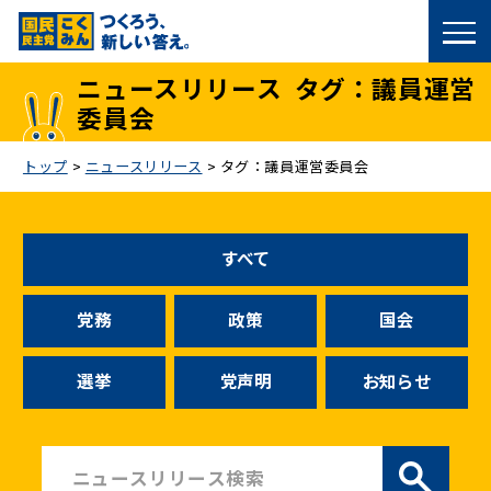
国民民主党トップ
ニュースリリース
タグ：議員運営
委員会
政策
トップ
>
ニュースリリース
>
タグ：議員運営委員会
議員
選挙情報
すべて
候補者公募
党務
政策
国会
こくみん政治塾
選挙
党声明
お知らせ
党基本情報
お問い合わせ