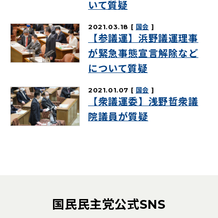
いて質疑
2021.03.18
国会
【参議運】浜野議運理事
が緊急事態宣言解除など
について質疑
2021.01.07
国会
【衆議運委】浅野哲衆議
院議員が質疑
国民民主党公式SNS