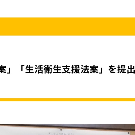
こくみんうさ
ガバナンスコード
規約･規則
都道府県組織
党役員
党本部へのアクセス
情報開示
案」「生活衛生支援法案」を提