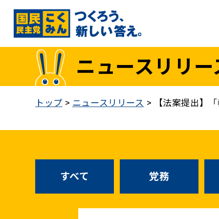
国民民主党トップ
ニュースリリー
政策
1. 「もっと」手取りを増やす
トップ
>
ニュースリリース
>
【法案提出】「
2. 成長戦略「新・三本の矢」
3. 人づくりこそ、国づくり
4. 自分の国は自分で守る
5. 正直な政治をつらぬく
政策各論インデックス
すべて
党務
医療制度改革
就職氷河期世代政策