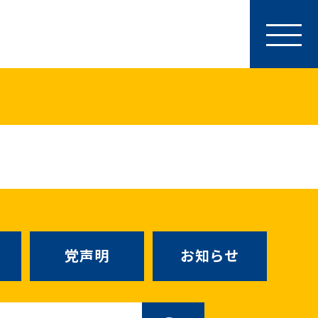
参加・サポート
特別党員・党員・サポーター
ース
「国民民主PRESS」購読
寄付
SNS公式アカウント
（新しいタブで
Go!Go!こくみんストア
（新しいタブで開
TEAMこくみんうさぎ
（新しいタ
こくみんオンラインスクール
党声明
お知らせ
SS号外
（新しいタブで開く）
国民民主党学生部