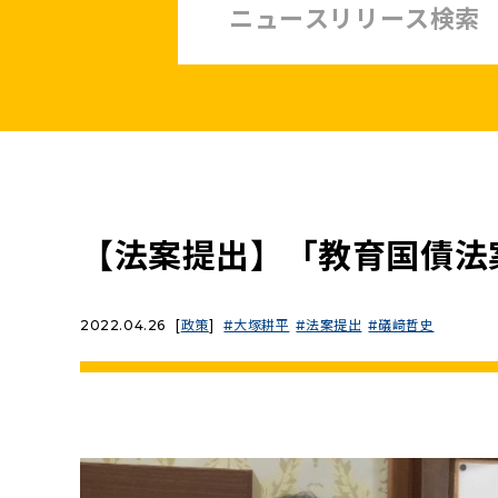
中小企業・非正規賃上げ応援10策
緊急経済対策
子ども・子育て・若者
憲法
安全保障政策
農業政策
政治改革
【法案提出】「教育国債法
提案と実績
2022.04.26
[
政策
]
大塚耕平
法案提出
礒﨑哲史