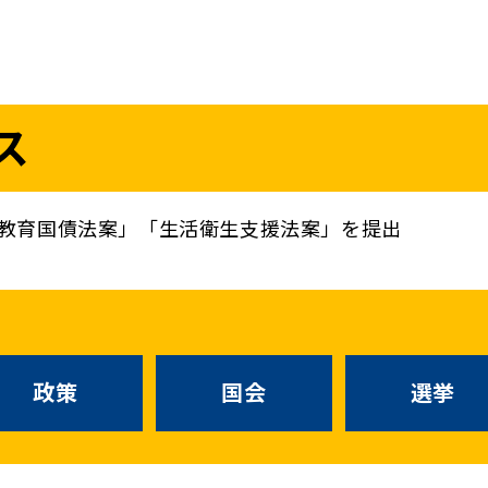
議員
お問い合わせ
ス
（
｜
）
国会議員
衆議院
参議院
ニュースリリ
地方自治体議員
党務
教育国債法案」「生活衛生支援法案」を提出
選挙情報
政策
国会
候補者公募
選挙
党声明
こくみん政治塾
政策
国会
お知らせ
選挙
国民民主PRE
党基本情報
綱領･結党宣言