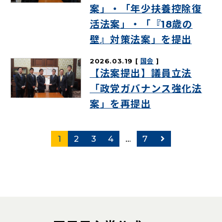
案」・「年少扶養控除復
活法案」・「『18歳の
壁』対策法案」を提出
2026.03.19
国会
【法案提出】議員立法
「政党ガバナンス強化法
案」を再提出
次のページ
1
2
3
4
…
7