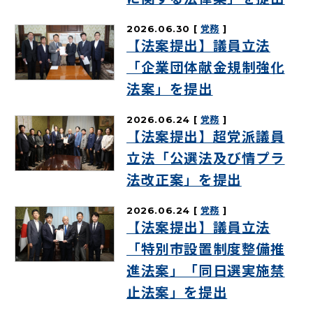
2026.06.30
党務
【法案提出】議員立法
「企業団体献金規制強化
法案」を提出
2026.06.24
党務
【法案提出】超党派議員
立法「公選法及び情プラ
法改正案」を提出
2026.06.24
党務
【法案提出】議員立法
「特別市設置制度整備推
進法案」「同日選実施禁
止法案」を提出