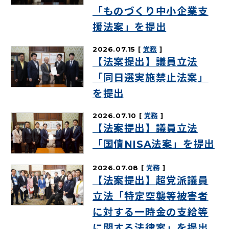
「ものづくり中小企業支
援法案」を提出
2026.07.15
党務
【法案提出】議員立法
「同日選実施禁止法案」
を提出
2026.07.10
党務
【法案提出】議員立法
「国債NISA法案」を提出
2026.07.08
党務
【法案提出】超党派議員
立法「特定空襲等被害者
に対する一時金の支給等
に関する法律案」を提出