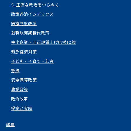
5. 正直な政治をつらぬく
政策各論インデックス
医療制度改革
就職氷河期世代政策
中小企業・非正規賃上げ応援10策
緊急経済対策
子ども・子育て・若者
憲法
安全保障政策
農業政策
政治改革
提案と実績
議員