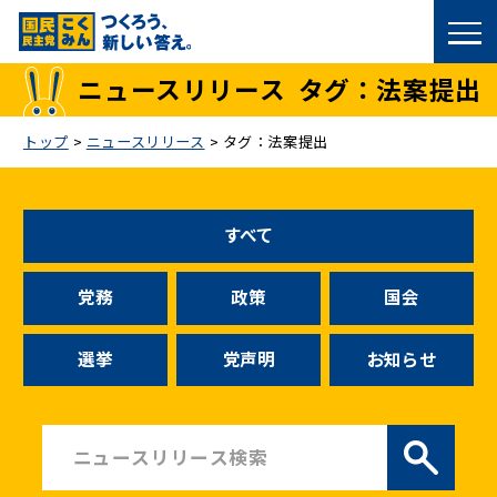
国民民主党トップ
ニュースリリース
タグ：法案提出
政策
トップ
>
ニュースリリース
>
タグ：法案提出
議員
すべて
選挙情報
党務
政策
国会
候補者公募
選挙
党声明
お知らせ
こくみん政治塾
党基本情報
お問い合わせ