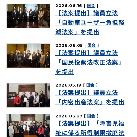
2026.06.16
国会
【法案提出】議員立法
「自動車ユーザー負担軽
減法案」を提出
2026.06.05
国会
【法案提出】議員立法
「国民投票法改正法案」
を提出
2026.05.19
国会
【法案提出】議員立法
「内密出産法案」を提出
2026.03.27
国会
【法案提出】「障害児福
祉に係る所得制限撤廃法