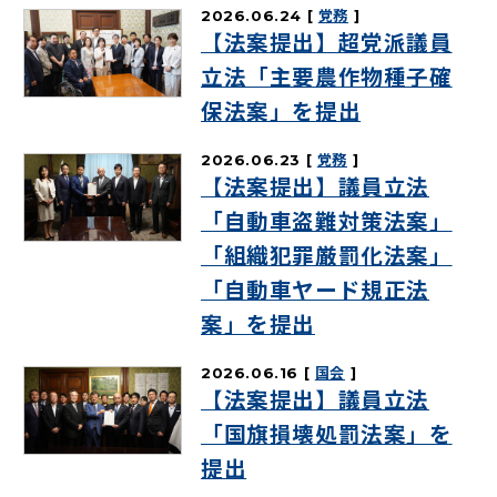
2026.06.24
党務
【法案提出】超党派議員
立法「主要農作物種子確
保法案」を提出
2026.06.23
党務
【法案提出】議員立法
「自動車盗難対策法案」
「組織犯罪厳罰化法案」
「自動車ヤード規正法
案」を提出
2026.06.16
国会
【法案提出】議員立法
「国旗損壊処罰法案」を
提出