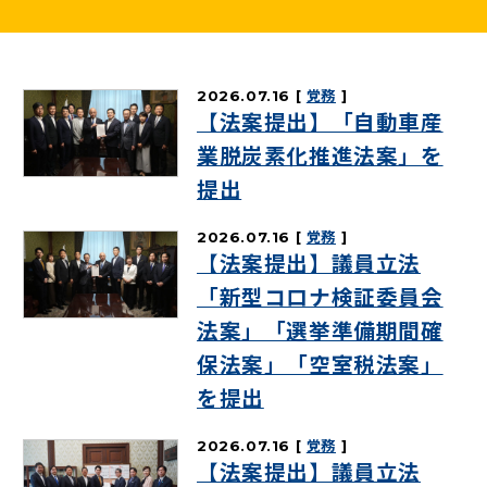
ニュースリリース
2026.07.16
党務
こくみんうさぎの部屋
【法案提出】「自動車産
業脱炭素化推進法案」を
参加・サポート
提出
（新しいタブで開く）
Go!Go!こくみんストア
2026.07.16
党務
【法案提出】議員立法
（新しいタブで開く）
TEAMこくみんうさぎ
「新型コロナ検証委員会
（新しいタブで開く）
こくみんオンラインスクール
法案」「選挙準備期間確
（新しいタブで開く）
国民民主党学生部
保法案」「空室税法案」
（新しいタブで開く）
を提出
二次創作ガイドライン
プライバシーポリシー
2026.07.16
党務
特定商取引法に基づく表記
【法案提出】議員立法