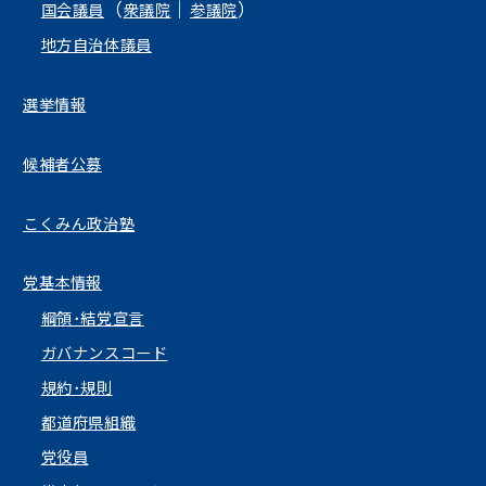
（
｜
）
国会議員
衆議院
参議院
地方自治体議員
選挙情報
候補者公募
こくみん政治塾
党基本情報
綱領･結党宣言
ガバナンスコード
規約･規則
都道府県組織
党役員