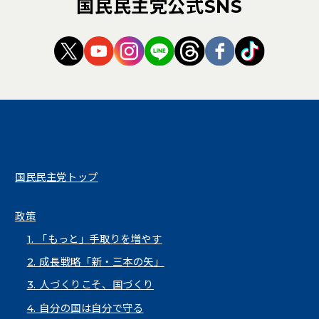
国民民主党公式SNS
（新しいタブで開く）
（新しいタブで開く）
（新しいタブで開く）
（新しいタブで開く）
（新しいタブで開く
（新しいタブ
（新しい
国民民主党トップ
政策
1. 「もっと」手取りを増やす
2. 成長戦略「新・三本の矢」
3. 人づくりこそ、国づくり
4. 自分の国は自分で守る