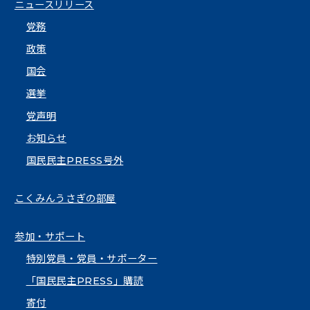
ニュースリリース
党務
政策
国会
選挙
党声明
お知らせ
国民民主PRESS号外
こくみんうさぎの部屋
参加・サポート
特別党員・党員・サポーター
「国民民主PRESS」購読
寄付