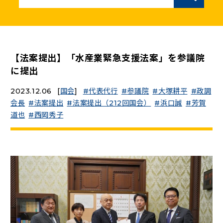
ニュースリリース
こくみんうさぎの部屋
【法案提出】「水産業緊急支援法案」を参議院
に提出
参加・サポート
2023.12.06
[
国会
]
代表代行
参議院
大塚耕平
政調
会長
法案提出
法案提出（212回国会）
浜口誠
芳賀
（新しいタブで開く）
Go!Go!こくみんストア
道也
西岡秀子
（新しいタブで開く）
TEAMこくみんうさぎ
（新しいタブで開く）
こくみんオンラインスクール
（新しいタブで開く）
国民民主党学生部
（新しいタブで開く）
二次創作ガイドライン
プライバシーポリシー
特定商取引法に基づく表記