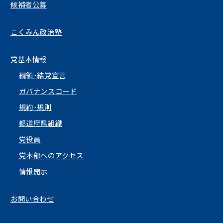
候補者公募
こくみん政治塾
党基本情報
綱領･結党宣言
ガバナンスコード
規約･規則
都道府県組織
党役員
党本部へのアクセス
情報開示
お問い合わせ