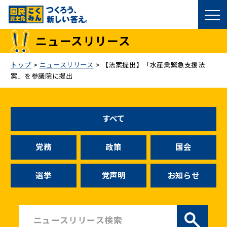
国民民主党トップ
ニュースリリース
政策
トップ
>
ニュースリリース
>
【法案提出】「水産業緊急支援法
案」を参議院に提出
議員
選挙情報
すべて
候補者公募
党務
政策
国会
こくみん政治塾
選挙
党声明
お知らせ
党基本情報
お問い合わせ