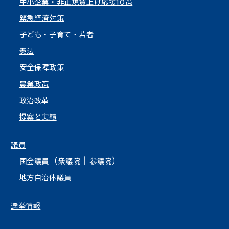
中小企業・非正規賃上げ応援10策
緊急経済対策
子ども・子育て・若者
憲法
安全保障政策
農業政策
政治改革
提案と実績
議員
（
｜
）
国会議員
衆議院
参議院
地方自治体議員
選挙情報