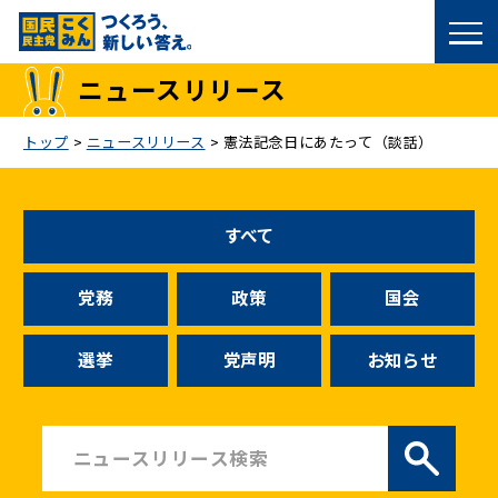
国民民主党トップ
ニュースリリース
政策
トップ
>
ニュースリリース
>
憲法記念日にあたって（談話）
議員
すべて
選挙情報
党務
政策
国会
候補者公募
選挙
党声明
お知らせ
こくみん政治塾
党基本情報
お問い合わせ