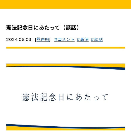
ニュースリリース
憲法記念日にあたって（談話）
こくみんうさぎの部屋
2024.05.03
[
党声明
]
コメント
憲法
談話
参加・サポート
（新しいタブで開く）
Go!Go!こくみんストア
（新しいタブで開く）
TEAMこくみんうさぎ
（新しいタブで開く）
こくみんオンラインスクール
（新しいタブで開く）
国民民主党学生部
（新しいタブで開く）
二次創作ガイドライン
プライバシーポリシー
特定商取引法に基づく表記