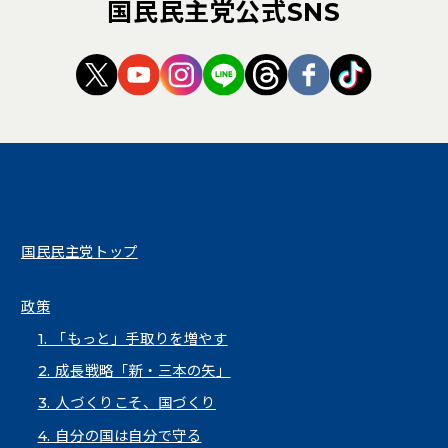
国民民主党公式SNS
（新しいタブで開く）
（新しいタブで開く）
（新しいタブで開く）
（新しいタブで開く）
（新しいタブで開く
（新しいタブ
（新しい
国民民主党トップ
政策
1. 「もっと」手取りを増やす
2. 成長戦略「新・三本の矢」
3. 人づくりこそ、国づくり
4. 自分の国は自分で守る