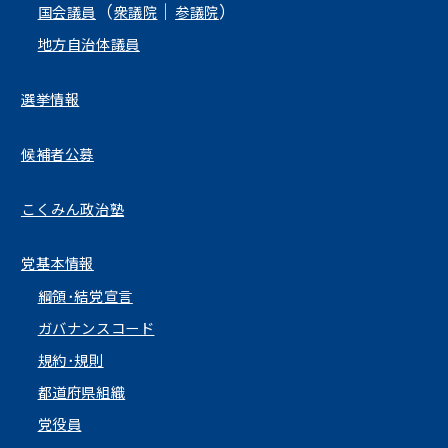
（
｜
）
国会議員
衆議院
参議院
地方自治体議員
選挙情報
候補者公募
こくみん政治塾
党基本情報
綱領･結党宣言
ガバナンスコード
規約･規則
都道府県組織
党役員