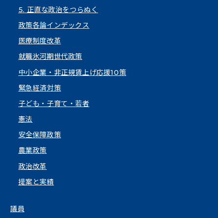
5. 正直な政治をつらぬく
政策各論インデックス
医療制度改革
就職氷河期世代政策
中小企業・非正規賃上げ応援10策
緊急経済対策
子ども・子育て・若者
憲法
安全保障政策
農業政策
政治改革
提案と実績
議員