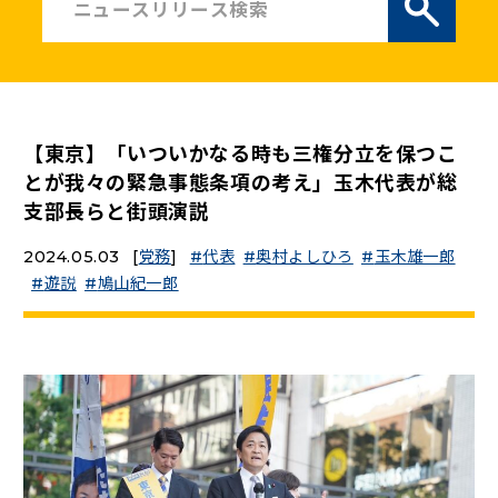
ニュースリリース
こくみんうさぎの部屋
【東京】「いついかなる時も三権分立を保つこ
参加・サポート
とが我々の緊急事態条項の考え」玉木代表が総
支部長らと街頭演説
（新しいタブで開く）
Go!Go!こくみんストア
2024.05.03
[
党務
]
代表
奥村よしひろ
玉木雄一郎
（新しいタブで開く）
TEAMこくみんうさぎ
遊説
鳩山紀一郎
（新しいタブで開く）
こくみんオンラインスクール
（新しいタブで開く）
国民民主党学生部
（新しいタブで開く）
二次創作ガイドライン
プライバシーポリシー
特定商取引法に基づく表記