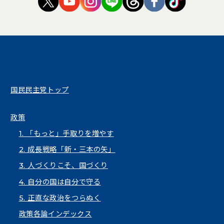
国民民主党トップ
政策
1. 「もっと」手取りを増やす
2. 成長戦略「新・三本の矢」
3. 人づくりこそ、国づくり
4. 自分の国は自分で守る
5. 正直な政治をつらぬく
政策各論インデックス