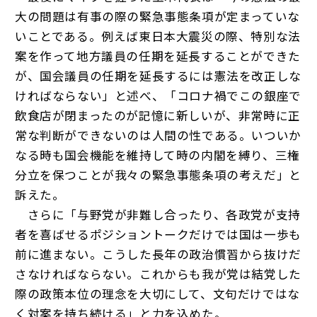
大の問題は有事の際の緊急事態条項が定まっていな
いことである。例えば東日本大震災の際、特別な法
案を作って地方議員の任期を延長することができた
が、国会議員の任期を延長するには憲法を改正しな
ければならない」と述べ、「コロナ禍でこの銀座で
飲食店が閉まったのが記憶に新しいが、非常時に正
常な判断ができないのは人間の性である。いついか
なる時も国会機能を維持して時の内閣を縛り、三権
分立を保つことが我々の緊急事態条項の考えだ」と
訴えた。
さらに「与野党が非難し合ったり、各政党が支持
者を喜ばせるポジショントークだけでは国は一歩も
前に進まない。こうした長年の政治慣習から抜けだ
さなければならない。これからも我が党は結党した
際の政策本位の理念を大切にして、文句だけではな
く対案を持ち続ける」と力を込めた。