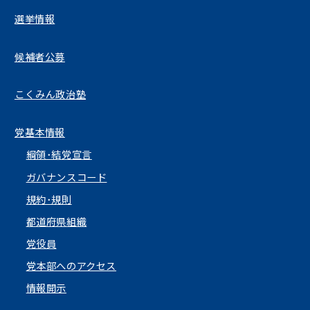
選挙情報
候補者公募
こくみん政治塾
党基本情報
綱領･結党宣言
ガバナンスコード
規約･規則
都道府県組織
党役員
党本部へのアクセス
情報開示