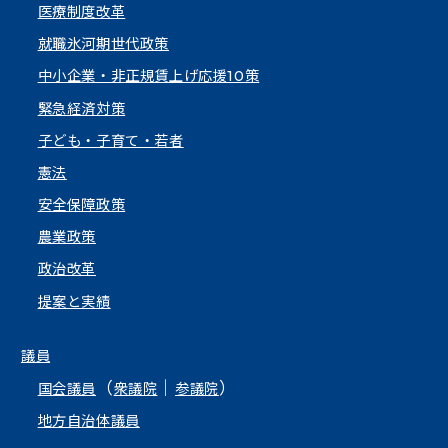
医療制度改革
就職氷河期世代政策
中小企業・非正規賃上げ応援10策
緊急経済対策
子ども・子育て・若者
憲法
安全保障政策
農業政策
政治改革
提案と実績
議員
（
｜
）
国会議員
衆議院
参議院
地方自治体議員