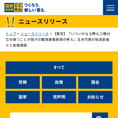
国民民主党トップ
ニュースリリース
政策
トップ
>
ニュースリリース
>
【東京】「いついかなる時も三権分
立を保つことが我々の緊急事態条項の考え」玉木代表が総支部長
議員
らと街頭演説
選挙情報
すべて
候補者公募
党務
政策
国会
こくみん政治塾
選挙
党声明
お知らせ
党基本情報
お問い合わせ