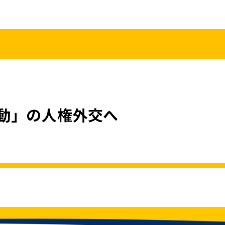
こくみんうさ
ガバナンスコード
規約･規則
都道府県組織
党役員
党本部へのアクセス
情報開示
動」の人権外交へ