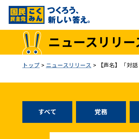
国民民主党トップ
ニュースリリー
政策
1. 「もっと」手取りを増やす
トップ
>
ニュースリリース
>
【声名】「対話
2. 成長戦略「新・三本の矢」
3. 人づくりこそ、国づくり
4. 自分の国は自分で守る
5. 正直な政治をつらぬく
政策各論インデックス
すべて
党務
医療制度改革
就職氷河期世代政策