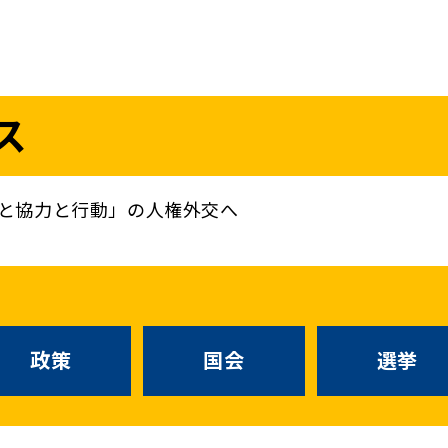
議員
お問い合わせ
ス
（
｜
）
国会議員
衆議院
参議院
ニュースリリ
地方自治体議員
党務
と協力と行動」の人権外交へ
選挙情報
政策
国会
候補者公募
選挙
党声明
こくみん政治塾
政策
国会
お知らせ
選挙
国民民主PRE
党基本情報
綱領･結党宣言