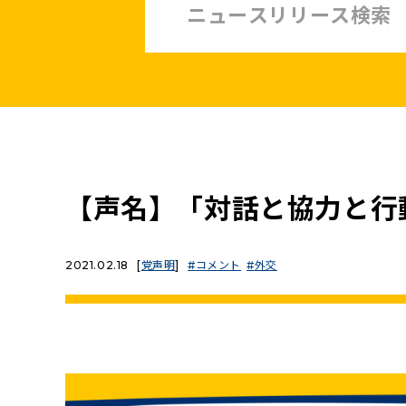
中小企業・非正規賃上げ応援10策
緊急経済対策
子ども・子育て・若者
憲法
安全保障政策
農業政策
政治改革
【声名】「対話と協力と行
提案と実績
2021.02.18
[
党声明
]
コメント
外交