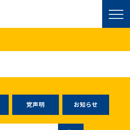
参加・サポート
特別党員・党員・サポーター
ース
「国民民主PRESS」購読
寄付
SNS公式アカウント
（新しいタブで
Go!Go!こくみんストア
（新しいタブで開
TEAMこくみんうさぎ
（新しいタ
こくみんオンラインスクール
党声明
お知らせ
SS号外
（新しいタブで開く）
国民民主党学生部