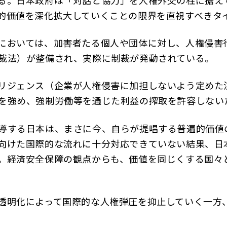
る。日本政府は「対話と協力」を人権外交の柱に据え
的価値を深化拡大していくことの限界を直視すべきタ
においては、加害者たる個人や団体に対し、人権侵害
裁法）が整備され、実際に制裁が発動されている。
リジェンス（企業が人権侵害に加担しないよう定めた
を強め、強制労働等を通じた利益の搾取を許容しない
導する日本は、まさに今、自らが提唱する普遍的価値
向けた国際的な流れに十分対応できていない結果、日
。経済安全保障の観点からも、価値を同じくする国々
透明化によって国際的な人権弾圧を抑止していく一方