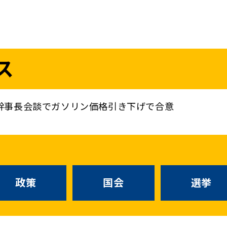
議員
お問い合わせ
ス
（
｜
）
国会議員
衆議院
参議院
ニュースリリ
地方自治体議員
党務
幹事長会談でガソリン価格引き下げで合意
選挙情報
政策
国会
候補者公募
選挙
党声明
こくみん政治塾
政策
国会
お知らせ
選挙
国民民主PRE
党基本情報
綱領･結党宣言