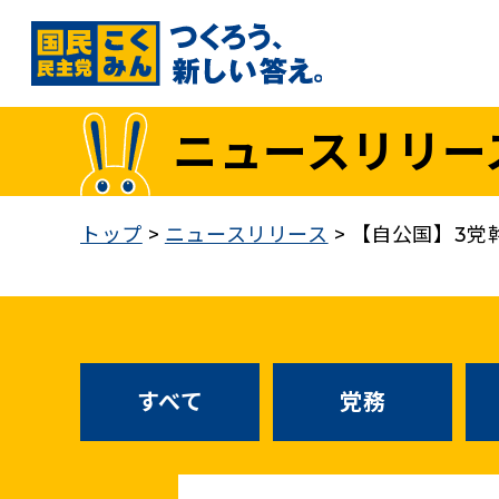
国民民主党トップ
ニュースリリー
政策
1. 「もっと」手取りを増やす
トップ
>
ニュースリリース
>
【自公国】3党
2. 成長戦略「新・三本の矢」
3. 人づくりこそ、国づくり
4. 自分の国は自分で守る
5. 正直な政治をつらぬく
政策各論インデックス
すべて
党務
医療制度改革
就職氷河期世代政策