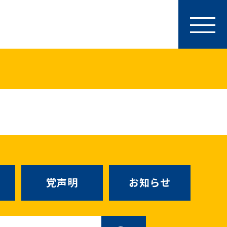
参加・サポート
特別党員・党員・サポーター
ース
「国民民主PRESS」購読
寄付
SNS公式アカウント
（新しいタブで
Go!Go!こくみんストア
（新しいタブで開
TEAMこくみんうさぎ
（新しいタ
こくみんオンラインスクール
党声明
お知らせ
SS号外
（新しいタブで開く）
国民民主党学生部