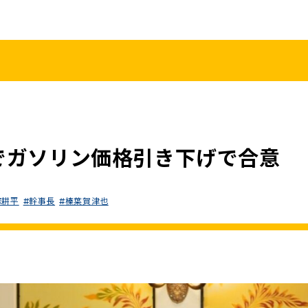
こくみんうさ
ガバナンスコード
規約･規則
都道府県組織
党役員
党本部へのアクセス
情報開示
でガソリン価格引き下げで合意
塚耕平
幹事長
榛葉賀津也