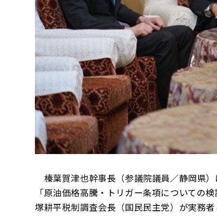
榛葉賀津也幹事長（参議院議員／静岡県）は
「原油価格高騰・トリガー条項についての検
塚耕平税制調査会長（国民民主党）が実務者