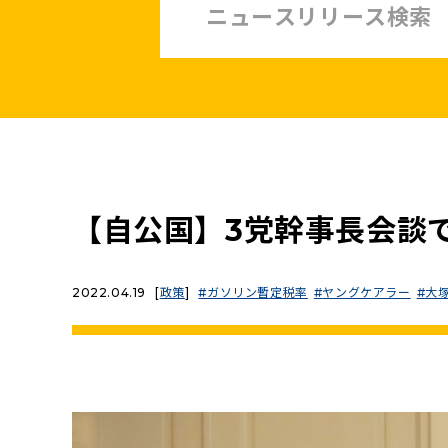
中小企業・非正規賃上げ応援10策
緊急経済対策
子ども・子育て・若者
憲法
安全保障政策
農業政策
政治改革
【自公国】3党幹事長会談
提案と実績
2022.04.19
[
政策
]
ガソリン暫定税率
ヤングケアラー
大