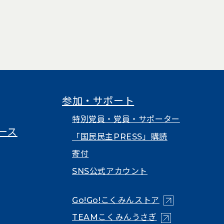
で開く）
いタブで開く）
（新しいタブで開く）
参加・サポート
特別党員・党員・サポーター
ース
「国民民主PRESS」購読
寄付
SNS公式アカウント
（新しいタブで
Go!Go!こくみんストア
（新しいタブで開
TEAMこくみんうさぎ