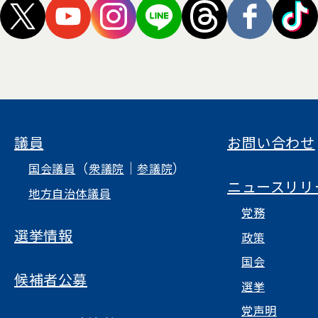
（新しいタブで開く）
（新しいタブで開く）
（新しいタブで開く）
（新しいタブで開く）
（新しいタブ
（新し
議員
お問い合わせ
（
｜
）
国会議員
衆議院
参議院
ニュースリリ
地方自治体議員
党務
選挙情報
政策
国会
候補者公募
選挙
党声明