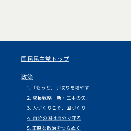
国民民主党トップ
政策
1. 「もっと」手取りを増やす
2. 成長戦略「新・三本の矢」
3. 人づくりこそ、国づくり
4. 自分の国は自分で守る
5. 正直な政治をつらぬく