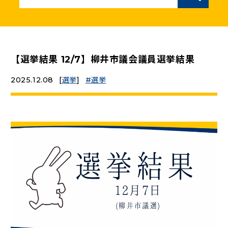
ニュースリリース
こくみんうさぎの部屋
【選挙結果 12/7】柳井市議会議員選挙結果
2025.12.08
[
選挙
]
選挙
参加・サポート
（新しいタブで開く）
Go!Go!こくみんストア
（新しいタブで開く）
TEAMこくみんうさぎ
（新しいタブで開く）
こくみんオンラインスクール
（新しいタブで開く）
国民民主党学生部
（新しいタブで開く）
二次創作ガイドライン
プライバシーポリシー
特定商取引法に基づく表記