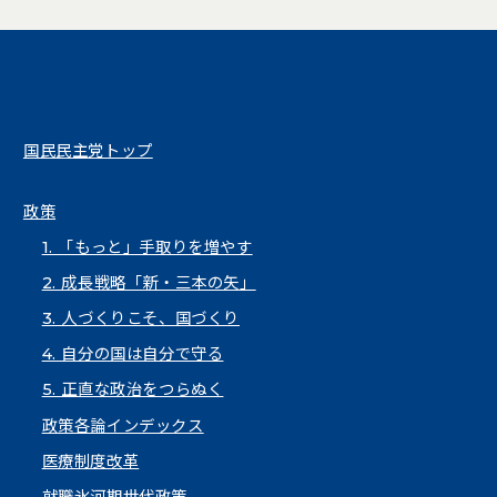
国民民主党トップ
政策
1. 「もっと」手取りを増やす
2. 成長戦略「新・三本の矢」
3. 人づくりこそ、国づくり
4. 自分の国は自分で守る
5. 正直な政治をつらぬく
政策各論インデックス
医療制度改革
就職氷河期世代政策