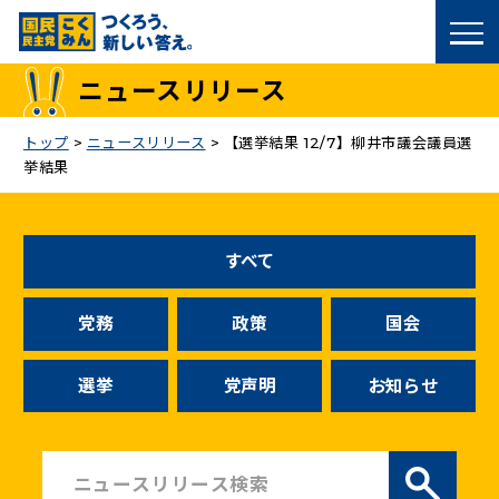
国民民主党トップ
ニュースリリース
政策
トップ
>
ニュースリリース
>
【選挙結果 12/7】柳井市議会議員選
挙結果
議員
選挙情報
すべて
候補者公募
党務
政策
国会
こくみん政治塾
選挙
党声明
お知らせ
党基本情報
お問い合わせ