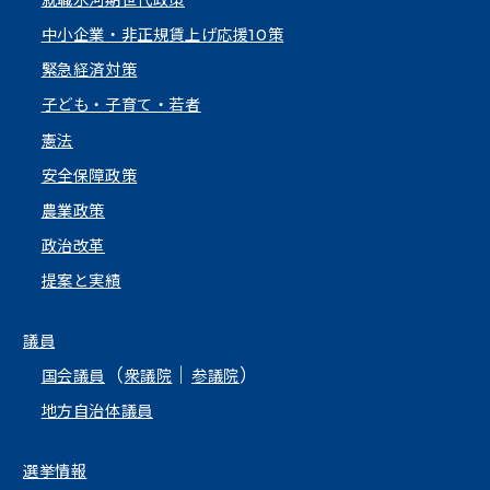
中小企業・非正規賃上げ応援10策
緊急経済対策
子ども・子育て・若者
憲法
安全保障政策
農業政策
政治改革
提案と実績
議員
（
｜
）
国会議員
衆議院
参議院
地方自治体議員
選挙情報