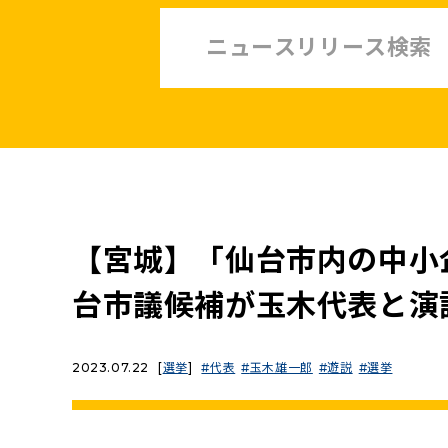
中小企業・非正規賃上げ応援10策
緊急経済対策
子ども・子育て・若者
憲法
安全保障政策
農業政策
政治改革
【宮城】「仙台市内の中小
提案と実績
台市議候補が玉木代表と演
2023.07.22
[
選挙
]
代表
玉木雄一郎
遊説
選挙