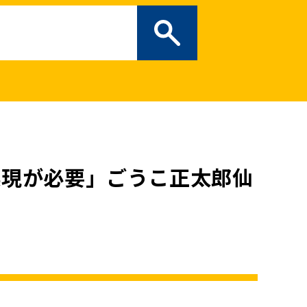
ぎの部屋
（新しいタブで開
二次創作ガイドライン
プライバシーポリシー
特定商取引法に基づく表記
実現が必要」ごうこ正太郎仙