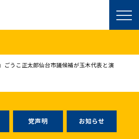
参加・サポート
特別党員・党員・サポーター
ース
「国民民主PRESS」購読
寄付
」ごうこ正太郎仙台市議候補が玉木代表と演
SNS公式アカウント
（新しいタブで
Go!Go!こくみんストア
（新しいタブで開
TEAMこくみんうさぎ
（新しいタ
こくみんオンラインスクール
党声明
お知らせ
SS号外
（新しいタブで開く）
国民民主党学生部