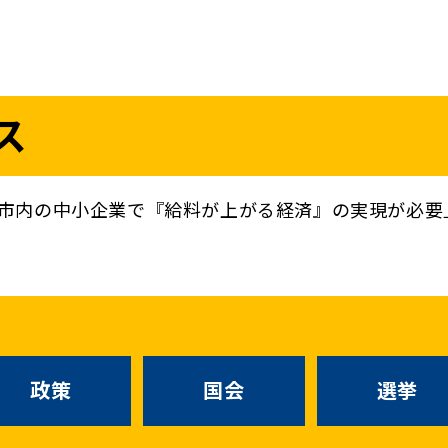
議員
お問い合わせ
ス
（
｜
）
国会議員
衆議院
参議院
ニュースリリ
地方自治体議員
党務
市内の中小企業で『給料が上がる経済』の実現が必要
選挙情報
政策
国会
候補者公募
選挙
党声明
こくみん政治塾
お知らせ
政策
国会
選挙
国民民主PRE
党基本情報
綱領･結党宣言