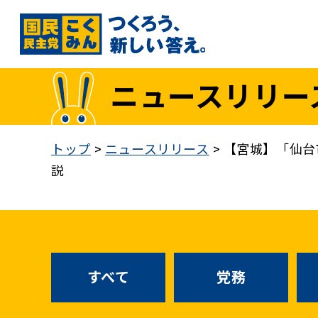
国民民主党トップ
ニュースリリー
政策
1. 「もっと」手取りを増やす
トップ
>
ニュースリリース
>
【宮城】「仙台
2. 成長戦略「新・三本の矢」
説
3. 人づくりこそ、国づくり
4. 自分の国は自分で守る
5. 正直な政治をつらぬく
政策各論インデックス
すべて
党務
医療制度改革
就職氷河期世代政策