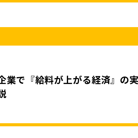
こくみんうさ
ガバナンスコード
規約･規則
都道府県組織
党役員
党本部へのアクセス
情報開示
企業で『給料が上がる経済』の
説