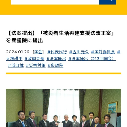
ニュースリリース
こくみんうさぎの部屋
【法案提出】「被災者生活再建支援法改正案」
を衆議院に提出
参加・サポート
2024.01.26
[
国会
]
代表代行
古川元久
国対委員長
大塚耕平
政調会長
法案提出
法案提出（213回国会）
（新しいタブで開く）
Go!Go!こくみんストア
浜口誠
災害対策
衆議院
（新しいタブで開く）
TEAMこくみんうさぎ
（新しいタブで開く）
こくみんオンラインスクール
（新しいタブで開く）
国民民主党学生部
（新しいタブで開く）
二次創作ガイドライン
プライバシーポリシー
特定商取引法に基づく表記