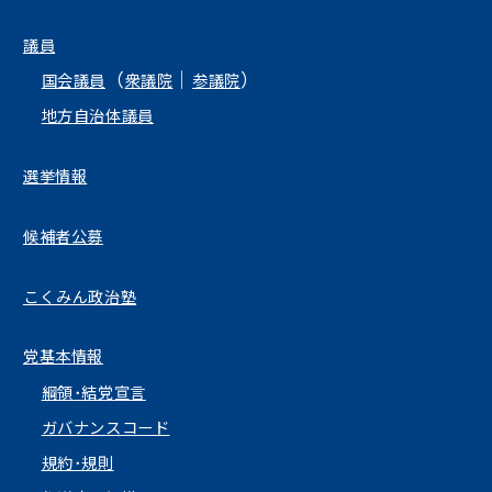
議員
（
｜
）
国会議員
衆議院
参議院
地方自治体議員
選挙情報
候補者公募
こくみん政治塾
党基本情報
綱領･結党宣言
ガバナンスコード
規約･規則