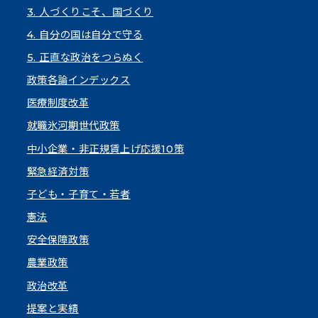
3. 人づくりこそ、国づくり
4. 自分の国は自分で守る
5. 正直な政治をつらぬく
政策各論インデックス
医療制度改革
就職氷河期世代政策
中小企業・非正規賃上げ応援10策
緊急経済対策
子ども・子育て・若者
憲法
安全保障政策
農業政策
政治改革
提案と実績