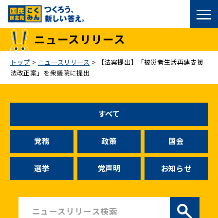
国民民主党トップ
ニュースリリース
政策
トップ
>
ニュースリリース
>
【法案提出】「被災者生活再建支援
法改正案」を衆議院に提出
議員
選挙情報
すべて
候補者公募
党務
政策
国会
こくみん政治塾
選挙
党声明
お知らせ
党基本情報
お問い合わせ