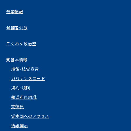
選挙情報
候補者公募
こくみん政治塾
党基本情報
綱領･結党宣言
ガバナンスコード
規約･規則
都道府県組織
党役員
党本部へのアクセス
情報開示