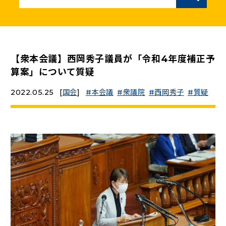
ニュースリリース
こくみんうさぎの部屋
【衆本会議】西岡秀子議員が「令和4年度補正予
算案」について質疑
参加・サポート
2022.05.25
[
国会
]
本会議
衆議院
西岡秀子
質疑
（新しいタブで開く）
Go!Go!こくみんストア
（新しいタブで開く）
TEAMこくみんうさぎ
（新しいタブで開く）
こくみんオンラインスクール
（新しいタブで開く）
国民民主党学生部
（新しいタブで開く）
二次創作ガイドライン
プライバシーポリシー
特定商取引法に基づく表記