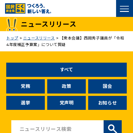
国民民主党トップ
ニュースリリース
政策
トップ
>
ニュースリリース
>
【衆本会議】西岡秀子議員が「令和
4年度補正予算案」について質疑
議員
選挙情報
すべて
候補者公募
党務
政策
国会
こくみん政治塾
選挙
党声明
お知らせ
党基本情報
お問い合わせ