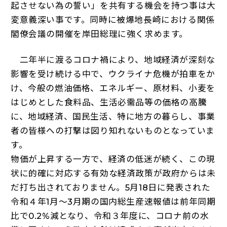
起させない為の誓い」を共有する機会を持つ事は大
変意義深い事です。同時に被爆地長崎における関係
閣僚会議の開催を岸田総理に強く求めます。
二年半に渡るコロナ禍により、地域経済が深刻な
影響を受け続ける中で、ウクライナ危機が拍車をか
け、今般の燃油価格、エネルギー、原材料、小麦を
はじめとした食料品、生活必需品等の価格の高騰
に、地域経済、国民生活、特に地方の暮らし、事業
者の皆様への打撃は図り知れないものとなっていま
す。
物価が上昇する一方で、経済の低迷が続く、この現
状に的確に対応する有効な経済政策が政府からは未
だ打ち出されておりません。5月18日に発表された
令和４年1月～3月期の国内総生産速報値は前年同期
比で0.2%減となり、令和３年度に、コロナ前の水