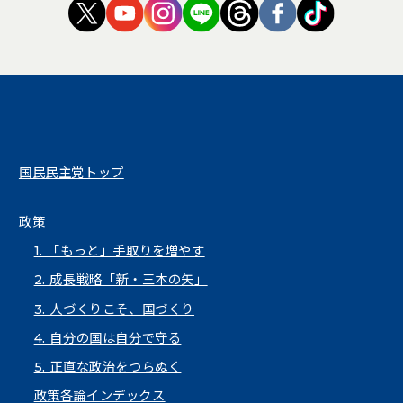
（新しいタブで開く）
（新しいタブで開く）
（新しいタブで開く）
（新しいタブで開く）
（新しいタブで開く
（新しいタブ
（新しい
国民民主党トップ
政策
1. 「もっと」手取りを増やす
2. 成長戦略「新・三本の矢」
3. 人づくりこそ、国づくり
4. 自分の国は自分で守る
5. 正直な政治をつらぬく
政策各論インデックス