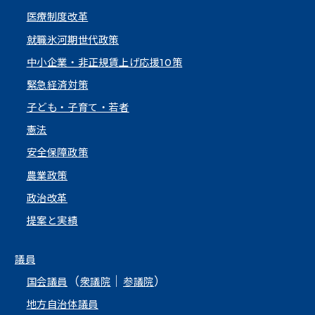
医療制度改革
就職氷河期世代政策
中小企業・非正規賃上げ応援10策
緊急経済対策
子ども・子育て・若者
憲法
安全保障政策
農業政策
政治改革
提案と実績
議員
（
｜
）
国会議員
衆議院
参議院
地方自治体議員