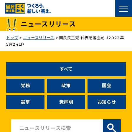
国民民主党トップ
ニュースリリース
政策
トップ
>
ニュースリリース
>
国民民主党 代表記者会見（2022年
5月24日）
議員
選挙情報
すべて
候補者公募
党務
政策
国会
こくみん政治塾
選挙
党声明
お知らせ
党基本情報
お問い合わせ