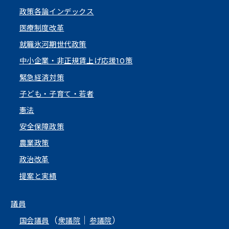
政策各論インデックス
医療制度改革
就職氷河期世代政策
中小企業・非正規賃上げ応援10策
緊急経済対策
子ども・子育て・若者
憲法
安全保障政策
農業政策
政治改革
提案と実績
議員
（
｜
）
国会議員
衆議院
参議院