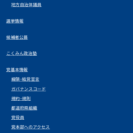
地方自治体議員
選挙情報
候補者公募
こくみん政治塾
党基本情報
綱領･結党宣言
ガバナンスコード
規約･規則
都道府県組織
党役員
党本部へのアクセス