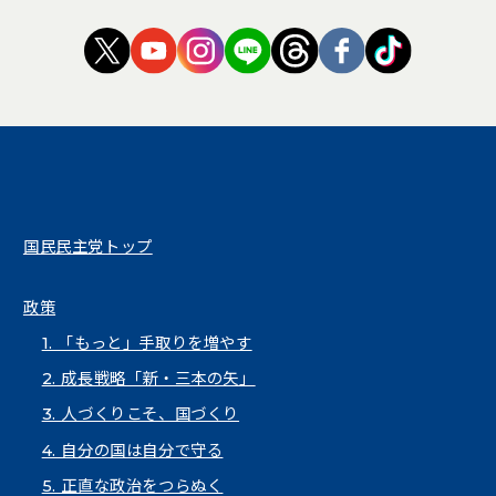
（新しいタブで開く）
（新しいタブで開く）
（新しいタブで開く）
（新しいタブで開く）
（新しいタブで開く
（新しいタブ
（新しい
国民民主党トップ
政策
1. 「もっと」手取りを増やす
2. 成長戦略「新・三本の矢」
3. 人づくりこそ、国づくり
4. 自分の国は自分で守る
5. 正直な政治をつらぬく