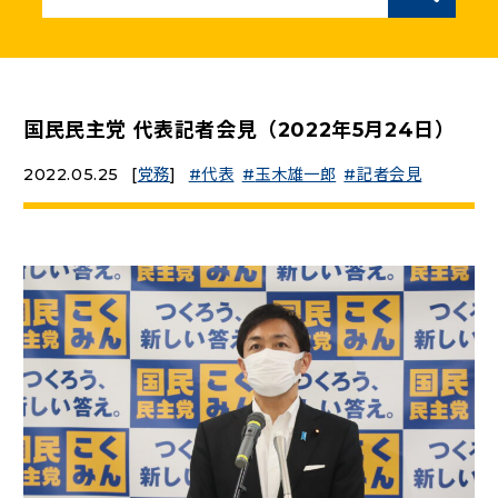
ニュースリリース
こくみんうさぎの部屋
国民民主党 代表記者会見（2022年5月24日）
2022.05.25
[
党務
]
代表
玉木雄一郎
記者会見
参加・サポート
（新しいタブで開く）
Go!Go!こくみんストア
（新しいタブで開く）
TEAMこくみんうさぎ
（新しいタブで開く）
こくみんオンラインスクール
（新しいタブで開く）
国民民主党学生部
（新しいタブで開く）
二次創作ガイドライン
プライバシーポリシー
特定商取引法に基づく表記