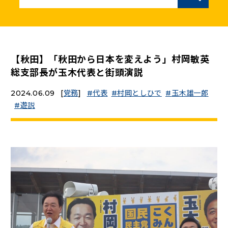
ニュースリリース
こくみんうさぎの部屋
【秋田】「秋田から日本を変えよう」村岡敏英
総支部長が玉木代表と街頭演説
参加・サポート
2024.06.09
[
党務
]
代表
村岡としひで
玉木雄一郎
遊説
（新しいタブで開く）
Go!Go!こくみんストア
（新しいタブで開く）
TEAMこくみんうさぎ
（新しいタブで開く）
こくみんオンラインスクール
（新しいタブで開く）
国民民主党学生部
（新しいタブで開く）
二次創作ガイドライン
プライバシーポリシー
特定商取引法に基づく表記