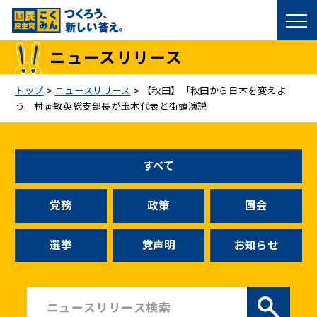
国民民主党トップ
ニュースリリース
政策
トップ
>
ニュースリリース
>
【秋田】「秋田から日本を変えよ
う」村岡敏英総支部長が玉木代表と街頭演説
議員
選挙情報
すべて
候補者公募
党務
政策
国会
こくみん政治塾
選挙
党声明
お知らせ
党基本情報
お問い合わせ