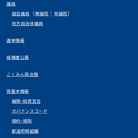
議員
（
｜
）
国会議員
衆議院
参議院
地方自治体議員
選挙情報
候補者公募
こくみん政治塾
党基本情報
綱領･結党宣言
ガバナンスコード
規約･規則
都道府県組織