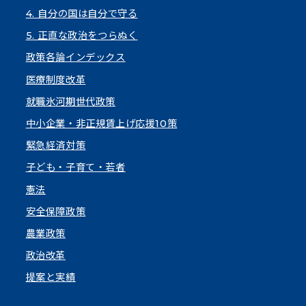
4. 自分の国は自分で守る
5. 正直な政治をつらぬく
政策各論インデックス
医療制度改革
就職氷河期世代政策
中小企業・非正規賃上げ応援10策
緊急経済対策
子ども・子育て・若者
憲法
安全保障政策
農業政策
政治改革
提案と実績