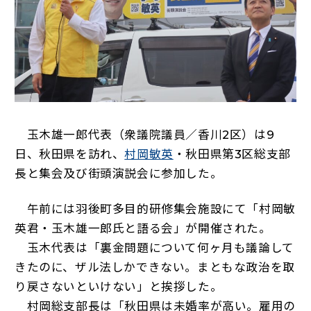
玉木雄一郎代表（衆議院議員／香川2区）は9
（新しいタブで開く）
日、秋田県を訪れ、
村岡敏英
・秋田県第3区総支部
長と集会及び街頭演説会に参加した。
午前には羽後町多目的研修集会施設にて「村岡敏
英君・玉木雄一郎氏と語る会」が開催された。
玉木代表は「裏金問題について何ヶ月も議論して
きたのに、ザル法しかできない。まともな政治を取
り戻さないといけない」と挨拶した。
村岡総支部長は「秋田県は未婚率が高い。雇用の