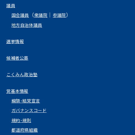
議員
（
｜
）
国会議員
衆議院
参議院
地方自治体議員
選挙情報
候補者公募
こくみん政治塾
党基本情報
綱領･結党宣言
ガバナンスコード
規約･規則
都道府県組織