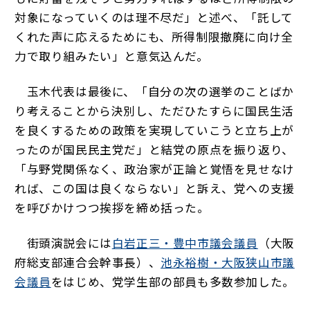
対象になっていくのは理不尽だ」と述べ、「託して
くれた声に応えるためにも、所得制限撤廃に向け全
力で取り組みたい」と意気込んだ。
玉木代表は最後に、「自分の次の選挙のことばか
り考えることから決別し、ただひたすらに国民生活
を良くするための政策を実現していこうと立ち上が
ったのが国民民主党だ」と結党の原点を振り返り、
「与野党関係なく、政治家が正論と覚悟を見せなけ
れば、この国は良くならない」と訴え、党への支援
を呼びかけつつ挨拶を締め括った。
街頭演説会には
白岩正三・豊中市議会議員
（大阪
府総支部連合会幹事長）、
池永裕樹・大阪狭山市議
会議員
をはじめ、党学生部の部員も多数参加した。