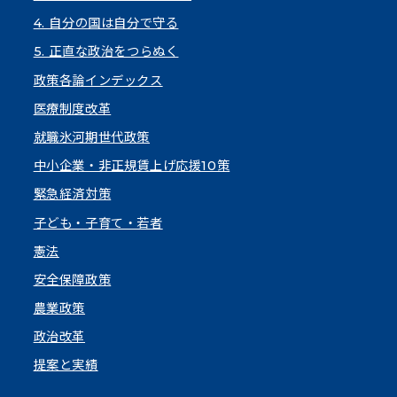
4. 自分の国は自分で守る
5. 正直な政治をつらぬく
政策各論インデックス
医療制度改革
就職氷河期世代政策
中小企業・非正規賃上げ応援10策
緊急経済対策
子ども・子育て・若者
憲法
安全保障政策
農業政策
政治改革
提案と実績