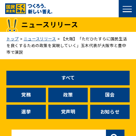
国民民主党トップ
ニュースリリース
政策
トップ
>
ニュースリリース
>
【大阪】「ただひたすらに国民生活
を良くするための政策を実現していく」玉木代表が大阪市と豊中
議員
市で演説
選挙情報
すべて
候補者公募
党務
政策
国会
こくみん政治塾
選挙
党声明
お知らせ
党基本情報
お問い合わせ