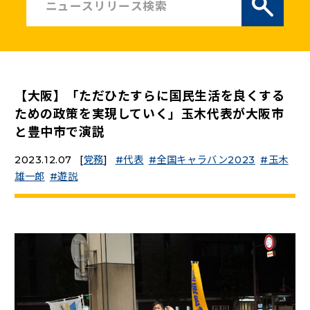
ニュースリリース
こくみんうさぎの部屋
【大阪】「ただひたすらに国民生活を良くする
参加・サポート
ための政策を実現していく」玉木代表が大阪市
と豊中市で演説
（新しいタブで開く）
Go!Go!こくみんストア
2023.12.07
[
党務
]
代表
全国キャラバン2023
玉木
（新しいタブで開く）
TEAMこくみんうさぎ
雄一郎
遊説
（新しいタブで開く）
こくみんオンラインスクール
（新しいタブで開く）
国民民主党学生部
（新しいタブで開く）
二次創作ガイドライン
プライバシーポリシー
特定商取引法に基づく表記