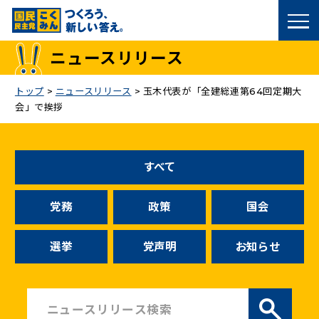
国民民主党トップ
ニュースリリース
政策
トップ
>
ニュースリリース
>
玉木代表が「全建総連第64回定期大
会」で挨拶
議員
選挙情報
すべて
候補者公募
党務
政策
国会
こくみん政治塾
選挙
党声明
お知らせ
党基本情報
お問い合わせ