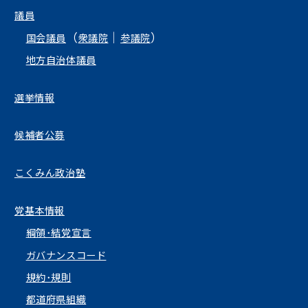
議員
（
｜
）
国会議員
衆議院
参議院
地方自治体議員
選挙情報
候補者公募
こくみん政治塾
党基本情報
綱領･結党宣言
ガバナンスコード
規約･規則
都道府県組織