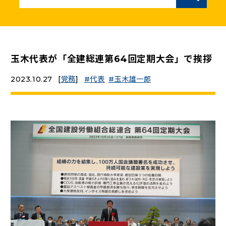
ニュースリリース
こくみんうさぎの部屋
玉木代表が「全建総連第64回定期大会」で挨拶
2023.10.27
[
党務
]
代表
玉木雄一郎
参加・サポート
（新しいタブで開く）
Go!Go!こくみんストア
（新しいタブで開く）
TEAMこくみんうさぎ
（新しいタブで開く）
こくみんオンラインスクール
（新しいタブで開く）
国民民主党学生部
（新しいタブで開く）
二次創作ガイドライン
プライバシーポリシー
特定商取引法に基づく表記