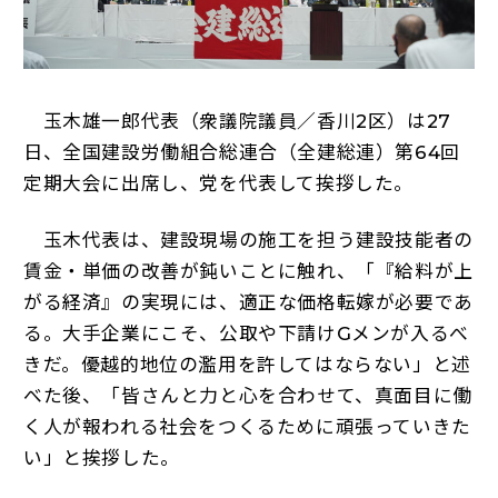
玉木雄一郎代表（衆議院議員／香川2区）は27
日、全国建設労働組合総連合（全建総連）第64回
定期大会に出席し、党を代表して挨拶した。
玉木代表は、建設現場の施工を担う建設技能者の
賃金・単価の改善が鈍いことに触れ、「『給料が上
がる経済』の実現には、適正な価格転嫁が必要であ
る。大手企業にこそ、公取や下請けGメンが入るべ
きだ。優越的地位の濫用を許してはならない」と述
べた後、「皆さんと力と心を合わせて、真面目に働
く人が報われる社会をつくるために頑張っていきた
い」と挨拶した。