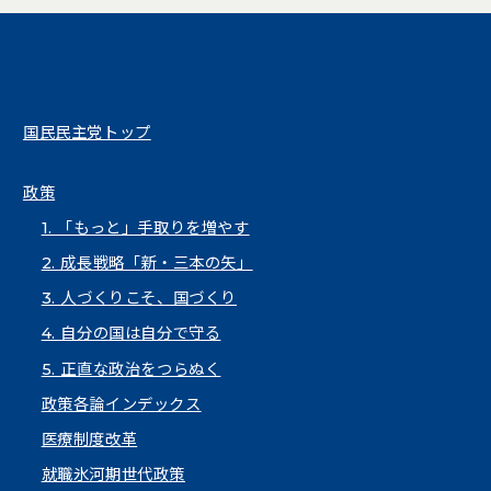
国民民主党トップ
政策
1. 「もっと」手取りを増やす
2. 成長戦略「新・三本の矢」
3. 人づくりこそ、国づくり
4. 自分の国は自分で守る
5. 正直な政治をつらぬく
政策各論インデックス
医療制度改革
就職氷河期世代政策