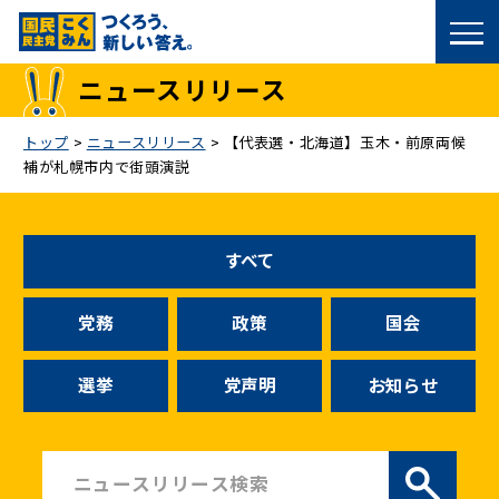
国民民主党トップ
ニュースリリース
政策
トップ
>
ニュースリリース
>
【代表選・北海道】玉木・前原両候
補が札幌市内で街頭演説
議員
選挙情報
すべて
候補者公募
党務
政策
国会
こくみん政治塾
選挙
党声明
お知らせ
党基本情報
お問い合わせ