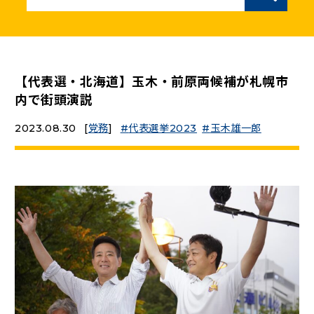
ニュースリリース
こくみんうさぎの部屋
【代表選・北海道】玉木・前原両候補が札幌市
内で街頭演説
参加・サポート
2023.08.30
[
党務
]
代表選挙2023
玉木雄一郎
（新しいタブで開く）
Go!Go!こくみんストア
（新しいタブで開く）
TEAMこくみんうさぎ
（新しいタブで開く）
こくみんオンラインスクール
（新しいタブで開く）
国民民主党学生部
（新しいタブで開く）
二次創作ガイドライン
プライバシーポリシー
特定商取引法に基づく表記