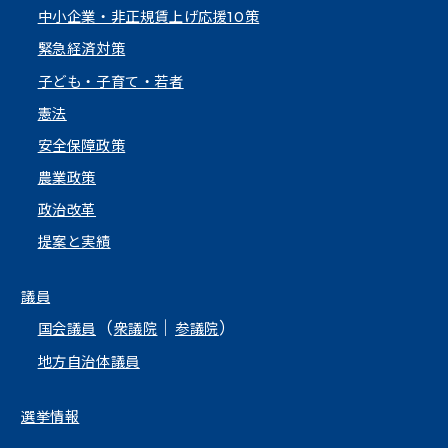
中小企業・非正規賃上げ応援10策
緊急経済対策
子ども・子育て・若者
憲法
安全保障政策
農業政策
政治改革
提案と実績
議員
（
｜
）
国会議員
衆議院
参議院
地方自治体議員
選挙情報