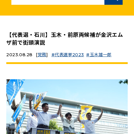
ニュースリリース
こくみんうさぎの部屋
【代表選・石川】玉木・前原両候補が金沢エム
ザ前で街頭演説
参加・サポート
2023.08.28
[
党務
]
代表選挙2023
玉木雄一郎
（新しいタブで開く）
Go!Go!こくみんストア
（新しいタブで開く）
TEAMこくみんうさぎ
（新しいタブで開く）
こくみんオンラインスクール
（新しいタブで開く）
国民民主党学生部
（新しいタブで開く）
二次創作ガイドライン
プライバシーポリシー
特定商取引法に基づく表記