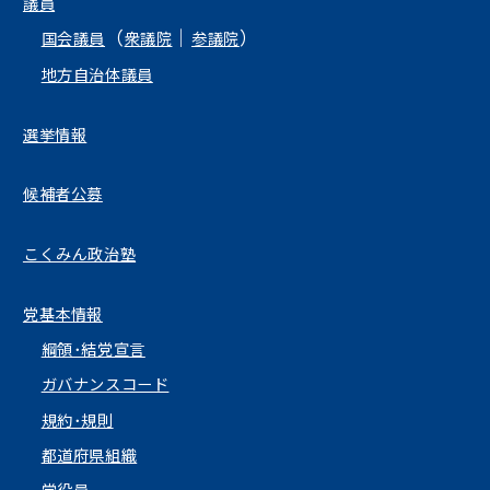
議員
（
｜
）
国会議員
衆議院
参議院
地方自治体議員
選挙情報
候補者公募
こくみん政治塾
党基本情報
綱領･結党宣言
ガバナンスコード
規約･規則
都道府県組織