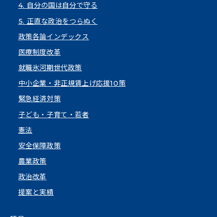
4. 自分の国は自分で守る
5. 正直な政治をつらぬく
政策各論インデックス
医療制度改革
就職氷河期世代政策
中小企業・非正規賃上げ応援10策
緊急経済対策
子ども・子育て・若者
憲法
安全保障政策
農業政策
政治改革
提案と実績