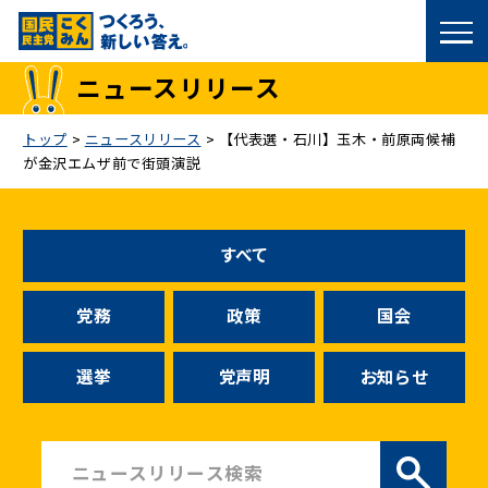
国民民主党トップ
ニュースリリース
政策
トップ
>
ニュースリリース
>
【代表選・石川】玉木・前原両候補
が金沢エムザ前で街頭演説
議員
選挙情報
すべて
候補者公募
党務
政策
国会
こくみん政治塾
選挙
党声明
お知らせ
党基本情報
お問い合わせ