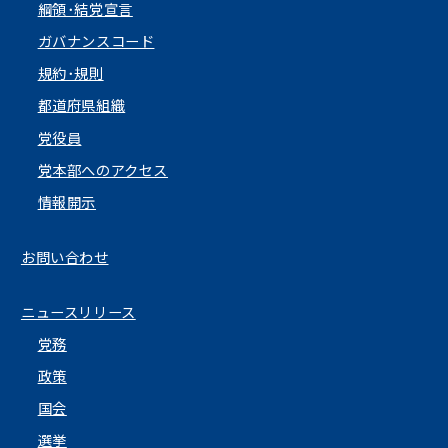
綱領･結党宣言
ガバナンスコード
規約･規則
都道府県組織
党役員
党本部へのアクセス
情報開示
お問い合わせ
ニュースリリース
党務
政策
国会
選挙