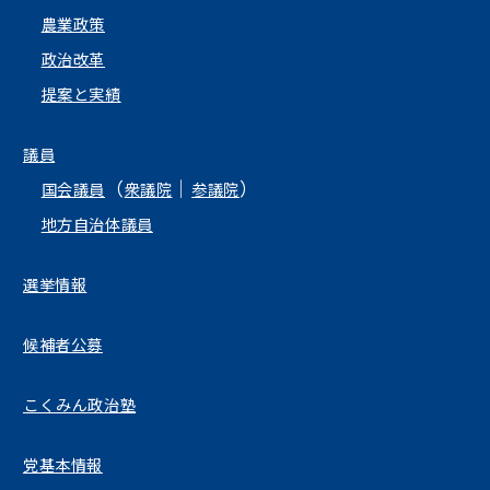
農業政策
政治改革
提案と実績
議員
（
｜
）
国会議員
衆議院
参議院
地方自治体議員
選挙情報
候補者公募
こくみん政治塾
党基本情報