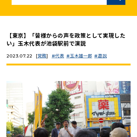
ニュースリリース
こくみんうさぎの部屋
【東京】「皆様からの声を政策として実現した
い」玉木代表が池袋駅前で演説
参加・サポート
2023.07.22
[
党務
]
代表
玉木雄一郎
遊説
（新しいタブで開く）
Go!Go!こくみんストア
（新しいタブで開く）
TEAMこくみんうさぎ
（新しいタブで開く）
こくみんオンラインスクール
（新しいタブで開く）
国民民主党学生部
（新しいタブで開く）
二次創作ガイドライン
プライバシーポリシー
特定商取引法に基づく表記