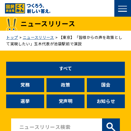
国民民主党トップ
ニュースリリース
政策
トップ
>
ニュースリリース
>
【東京】「皆様からの声を政策とし
て実現したい」玉木代表が池袋駅前で演説
議員
選挙情報
すべて
候補者公募
党務
政策
国会
こくみん政治塾
選挙
党声明
お知らせ
党基本情報
お問い合わせ