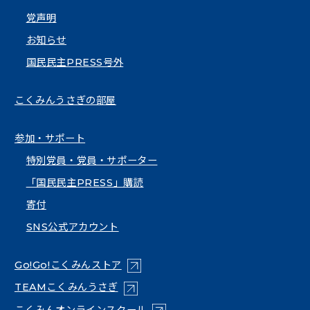
党声明
お知らせ
国民民主PRESS号外
こくみんうさぎの部屋
参加・サポート
特別党員・党員・サポーター
「国民民主PRESS」購読
寄付
SNS公式アカウント
（新しいタブで開く）
Go!Go!こくみんストア
（新しいタブで開く）
TEAMこくみんうさぎ
（新しいタブで開く）
こくみんオンラインスクール