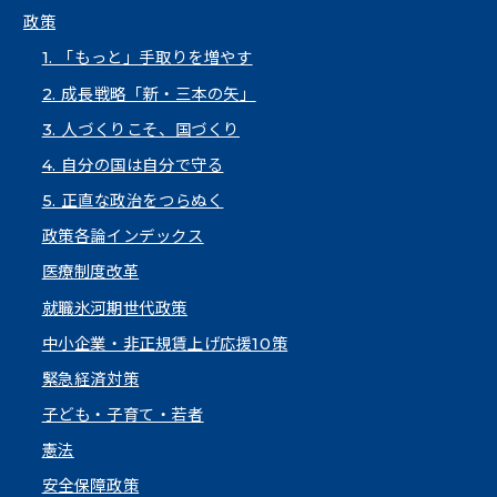
政策
1. 「もっと」手取りを増やす
2. 成長戦略「新・三本の矢」
3. 人づくりこそ、国づくり
4. 自分の国は自分で守る
5. 正直な政治をつらぬく
政策各論インデックス
医療制度改革
就職氷河期世代政策
中小企業・非正規賃上げ応援10策
緊急経済対策
子ども・子育て・若者
憲法
安全保障政策