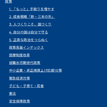
政策
1. 「もっと」手取りを増やす
2. 成長戦略「新・三本の矢」
3. 人づくりこそ、国づくり
4. 自分の国は自分で守る
5. 正直な政治をつらぬく
政策各論インデックス
医療制度改革
就職氷河期世代政策
中小企業・非正規賃上げ応援10策
緊急経済対策
子ども・子育て・若者
憲法
安全保障政策