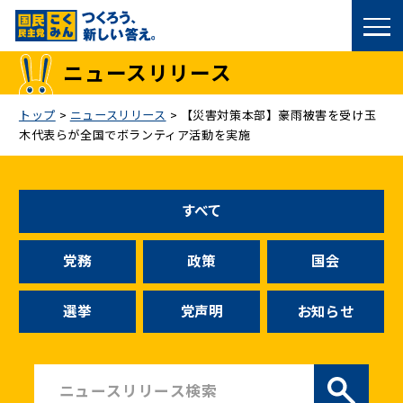
国民民主党トップ
ニュースリリース
政策
トップ
>
ニュースリリース
>
【災害対策本部】豪雨被害を受け玉
木代表らが全国でボランティア活動を実施
議員
選挙情報
すべて
候補者公募
党務
政策
国会
こくみん政治塾
選挙
党声明
お知らせ
党基本情報
お問い合わせ