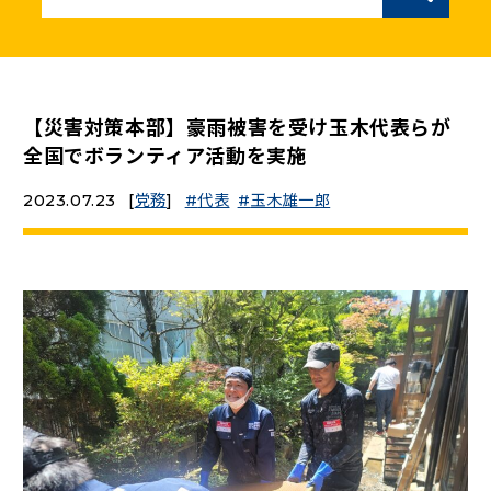
ニュースリリース
こくみんうさぎの部屋
【災害対策本部】豪雨被害を受け玉木代表らが
全国でボランティア活動を実施
参加・サポート
2023.07.23
[
党務
]
代表
玉木雄一郎
（新しいタブで開く）
Go!Go!こくみんストア
（新しいタブで開く）
TEAMこくみんうさぎ
（新しいタブで開く）
こくみんオンラインスクール
（新しいタブで開く）
国民民主党学生部
（新しいタブで開く）
二次創作ガイドライン
プライバシーポリシー
特定商取引法に基づく表記