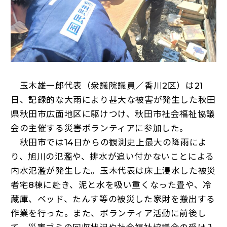
玉木雄一郎代表（衆議院議員／香川2区）は21
日、記録的な大雨により甚大な被害が発生した秋田
県秋田市広面地区に駆けつけ、秋田市社会福祉協議
会の主催する災害ボランティアに参加した。
秋田市では14日からの観測史上最大の降雨によ
り、旭川の氾濫や、排水が追い付かないことによる
内水氾濫が発生した。玉木代表は床上浸水した被災
者宅8棟に赴き、泥と水を吸い重くなった畳や、冷
蔵庫、ベッド、たんす等の被災した家財を搬出する
作業を行った。また、ボランティア活動に前後し