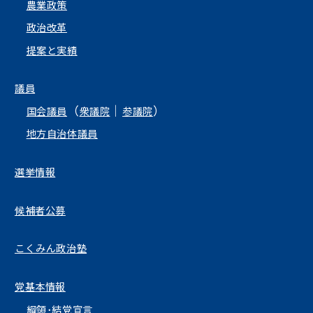
農業政策
政治改革
提案と実績
議員
（
｜
）
国会議員
衆議院
参議院
地方自治体議員
選挙情報
候補者公募
こくみん政治塾
党基本情報
綱領･結党宣言