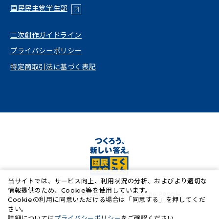
（新しいタブで開く）
国民民主党学生部
（新しいタブで開く）
二次創作ガイドライン
プライバシーポリシー
特定商取引法に基づく表記
当サイトでは、サービス向上、利用状況の分析、およびより適切な
情報提供のため、Cookie等を使用しています。
Copyright© Democratic Party For the People.
Cookieの利用に同意いただける場合は「同意する」を押してくだ
さい。
（新しいタブで開く）
詳細については
プライバシーポリシー
をご確認ください。