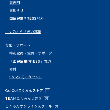
党声明
お知らせ
国民民主PRESS号外
こくみんうさぎの部屋
参加・サポート
特別党員・党員・サポーター
「国民民主PRESS」購読
寄付
SNS公式アカウント
（新しいタブで開く）
Go!Go!こくみんストア
（新しいタブで開く）
TEAMこくみんうさぎ
（新しいタブで開く）
こくみんオンラインスクール