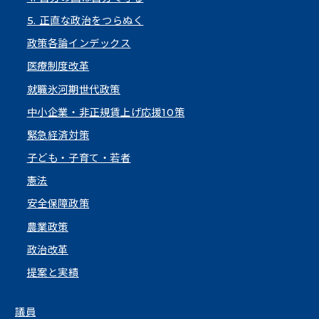
5. 正直な政治をつらぬく
政策各論インデックス
医療制度改革
就職氷河期世代政策
中小企業・非正規賃上げ応援10策
緊急経済対策
子ども・子育て・若者
憲法
安全保障政策
農業政策
政治改革
提案と実績
議員