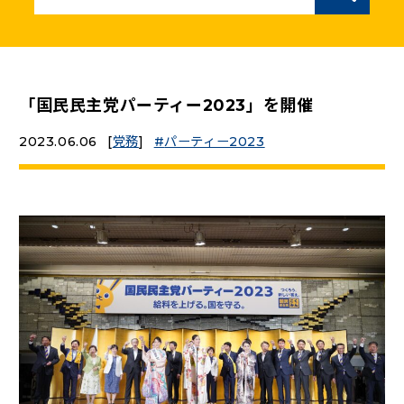
ニュースリリース
こくみんうさぎの部屋
「国民民主党パーティー2023」を開催
2023.06.06
[
党務
]
パーティー2023
参加・サポート
（新しいタブで開く）
Go!Go!こくみんストア
（新しいタブで開く）
TEAMこくみんうさぎ
（新しいタブで開く）
こくみんオンラインスクール
（新しいタブで開く）
国民民主党学生部
（新しいタブで開く）
二次創作ガイドライン
プライバシーポリシー
特定商取引法に基づく表記