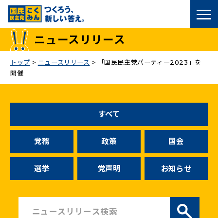
国民民主党トップ
ニュースリリース
政策
トップ
>
ニュースリリース
>
「国民民主党パーティー2023」を
開催
議員
選挙情報
すべて
候補者公募
党務
政策
国会
こくみん政治塾
選挙
党声明
お知らせ
党基本情報
お問い合わせ