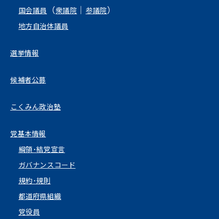
（
｜
）
国会議員
衆議院
参議院
地方自治体議員
選挙情報
候補者公募
こくみん政治塾
党基本情報
綱領･結党宣言
ガバナンスコード
規約･規則
都道府県組織
党役員