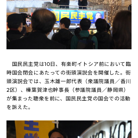
国民民主党は10日、有楽町イトシア前において臨
時国会閉会にあたっての街頭演説会を開催した。街
頭演説会では、玉木雄一郎代表（衆議院議員／香川
2区）、榛葉賀津也幹事長（参議院議員／静岡県）
が集まった聴衆を前に、国民民主党の国会での活動
を訴えた。