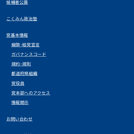
候補者公募
こくみん政治塾
党基本情報
綱領･結党宣言
ガバナンスコード
規約･規則
都道府県組織
党役員
党本部へのアクセス
情報開示
お問い合わせ