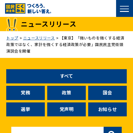
国民民主党トップ
ニュースリリース
政策
トップ
>
ニュースリリース
>
【東京】「強いものを強くする経済
政策ではなく、家計を強くする経済政策が必要」国民民主党街頭
議員
演説会を開催
選挙情報
すべて
候補者公募
党務
政策
国会
こくみん政治塾
選挙
党声明
お知らせ
党基本情報
お問い合わせ