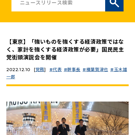
ニュースリリース
こくみんうさぎの部屋
【東京】「強いものを強くする経済政策ではな
参加・サポート
く、家計を強くする経済政策が必要」国民民主
党街頭演説会を開催
（新しいタブで開く）
Go!Go!こくみんストア
2022.12.10
[
党務
]
代表
幹事長
榛葉賀津也
玉木雄
（新しいタブで開く）
TEAMこくみんうさぎ
一郎
（新しいタブで開く）
こくみんオンラインスクール
（新しいタブで開く）
国民民主党学生部
（新しいタブで開く）
二次創作ガイドライン
プライバシーポリシー
特定商取引法に基づく表記