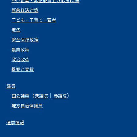
中小企業・非正規賃上げ応援10策
緊急経済対策
子ども・子育て・若者
憲法
安全保障政策
農業政策
政治改革
提案と実績
議員
（
｜
）
国会議員
衆議院
参議院
地方自治体議員
選挙情報