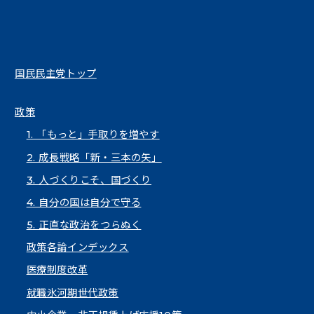
国民民主党トップ
政策
1. 「もっと」手取りを増やす
2. 成長戦略「新・三本の矢」
3. 人づくりこそ、国づくり
4. 自分の国は自分で守る
5. 正直な政治をつらぬく
政策各論インデックス
医療制度改革
就職氷河期世代政策