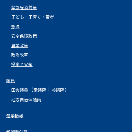
緊急経済対策
子ども・子育て・若者
憲法
安全保障政策
農業政策
政治改革
提案と実績
議員
（
｜
）
国会議員
衆議院
参議院
地方自治体議員
選挙情報