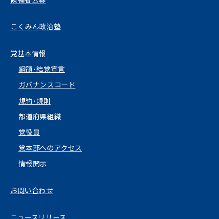
候補者公募
こくみん政治塾
党基本情報
綱領･結党宣言
ガバナンスコード
規約･規則
都道府県組織
党役員
党本部へのアクセス
情報開示
お問い合わせ
ニュースリリース