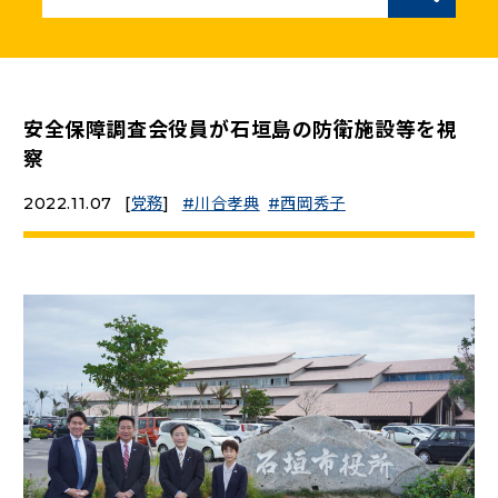
ニュースリリース
こくみんうさぎの部屋
安全保障調査会役員が石垣島の防衛施設等を視
察
参加・サポート
2022.11.07
[
党務
]
川合孝典
西岡秀子
（新しいタブで開く）
Go!Go!こくみんストア
（新しいタブで開く）
TEAMこくみんうさぎ
（新しいタブで開く）
こくみんオンラインスクール
（新しいタブで開く）
国民民主党学生部
（新しいタブで開く）
二次創作ガイドライン
プライバシーポリシー
特定商取引法に基づく表記