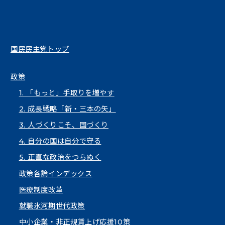
国民民主党トップ
政策
1. 「もっと」手取りを増やす
2. 成長戦略「新・三本の矢」
3. 人づくりこそ、国づくり
4. 自分の国は自分で守る
5. 正直な政治をつらぬく
政策各論インデックス
医療制度改革
就職氷河期世代政策
中小企業・非正規賃上げ応援10策