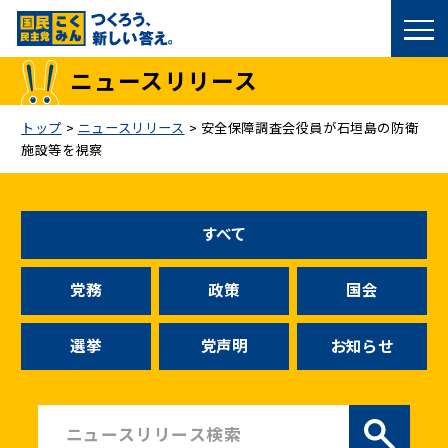
国民民主党トップ
ニュースリリース
政策
トップ
>
ニュースリリース
>
安全保障調査会役員が石垣島の防衛
施設等を視察
議員
選挙情報
すべて
候補者公募
党務
政策
国会
こくみん政治塾
選挙
党声明
お知らせ
党基本情報
お問い合わせ