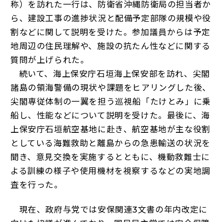
称）を訪れた一行は、防衛省沖縄防衛局の担当者か
ら、建設工事の進捗状況と配備予定部隊の規模や役
割などに関して説明を受けた。参加議員からは予定
地周辺の住民理解や、施設の抗たん性などに関する
質問が上げられた。
続いて、海上保安庁石垣海上保安部を訪れ、尖閣
諸島の領海警備の現状や課題をヒアリングした後、
尖閣専従体制の一翼を担う巡視船「たけとみ」に乗
船し、性能などについて説明を受けた。最後に、海
上保安庁石垣航空基地に赴き、航空基地が主な役割
としている海難救助と離島からの急患輸送の状況を
聞き、意見交換を実施するとともに、機動救難士に
よる訓練の様子や使用機材を視察するなどの実地調
査を行った。
現在、政府与党では安保関連3文書の年内改定に