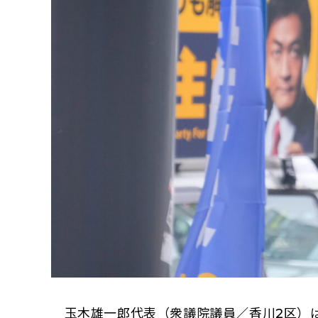
玉木雄一郎代表（衆議院議員／香川2区）は