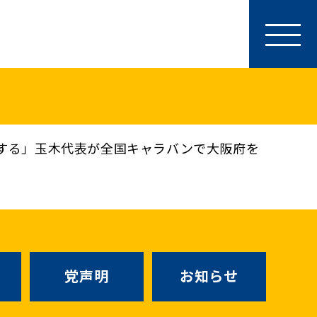
参加・サポート
特別党員・党員・サポーター
ース
「国民民主PRESS」購読
寄付
する」玉木代表が全国キャラバンで大阪府を
SNS公式アカウント
（新しいタブで
Go!Go!こくみんストア
（新しいタブで開
TEAMこくみんうさぎ
（新しいタ
こくみんオンラインスクール
党声明
お知らせ
SS号外
（新しいタブで開く）
国民民主党学生部