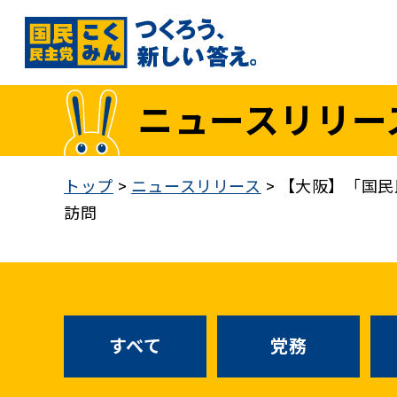
国民民主党トップ
ニュースリリー
政策
1. 「もっと」手取りを増やす
トップ
>
ニュースリリース
>
【大阪】「国民
2. 成長戦略「新・三本の矢」
訪問
3. 人づくりこそ、国づくり
4. 自分の国は自分で守る
5. 正直な政治をつらぬく
政策各論インデックス
すべて
党務
医療制度改革
就職氷河期世代政策