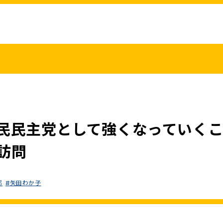
こくみんうさ
ガバナンスコード
規約･規則
都道府県組織
党役員
党本部へのアクセス
情報開示
民民主党として強くなっていく
訪問
郎
矢田わか子