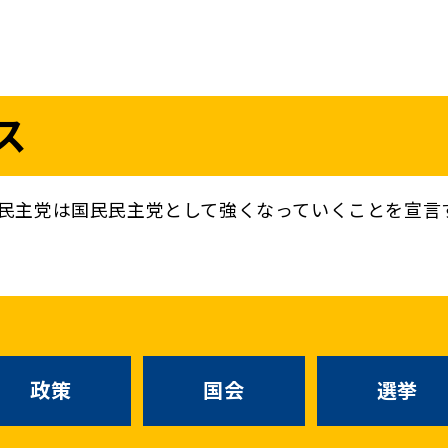
議員
お問い合わせ
ス
（
｜
）
国会議員
衆議院
参議院
ニュースリリ
地方自治体議員
党務
民主党は国民民主党として強くなっていくことを宣言
選挙情報
政策
国会
候補者公募
選挙
党声明
こくみん政治塾
お知らせ
政策
国会
選挙
国民民主PRE
党基本情報
綱領･結党宣言