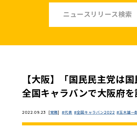
中小企業・非正規賃上げ応援10策
緊急経済対策
子ども・子育て・若者
憲法
安全保障政策
農業政策
政治改革
【大阪】「国民民主党は国
提案と実績
全国キャラバンで大阪府を
2022.09.23
[
党務
]
代表
全国キャラバン2022
玉木雄一