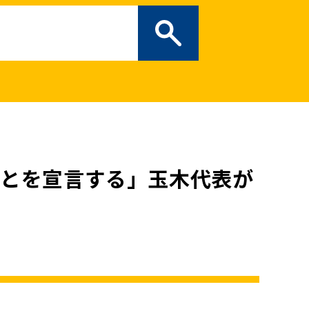
ぎの部屋
（新しいタブで開
二次創作ガイドライン
プライバシーポリシー
特定商取引法に基づく表記
ことを宣言する」玉木代表が