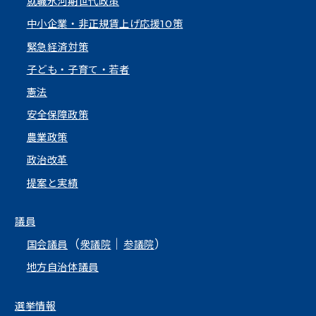
就職氷河期世代政策
中小企業・非正規賃上げ応援10策
緊急経済対策
子ども・子育て・若者
憲法
安全保障政策
農業政策
政治改革
提案と実績
議員
（
｜
）
国会議員
衆議院
参議院
地方自治体議員
選挙情報