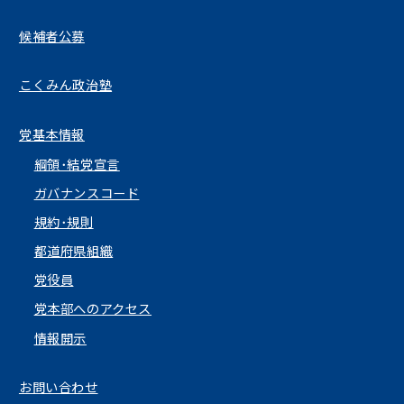
候補者公募
こくみん政治塾
党基本情報
綱領･結党宣言
ガバナンスコード
規約･規則
都道府県組織
党役員
党本部へのアクセス
情報開示
お問い合わせ