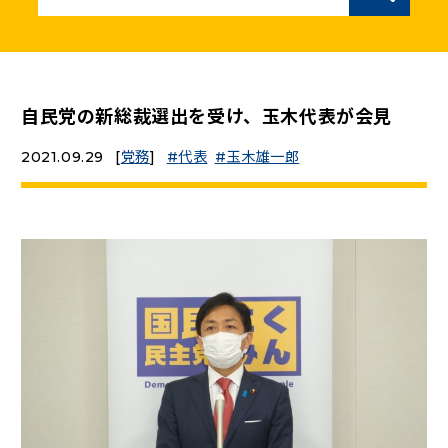
ニュースリリース
こくみんうさぎの部屋
自民党の新総裁選出を受け、玉木代表が会見
2021.09.29
[
党務
]
代表
玉木雄一郎
参加・サポート
（新しいタブで開く）
Go!Go!こくみんストア
（新しいタブで開く）
TEAMこくみんうさぎ
（新しいタブで開く）
こくみんオンラインスクール
（新しいタブで開く）
国民民主党学生部
（新しいタブで開く）
二次創作ガイドライン
プライバシーポリシー
特定商取引法に基づく表記