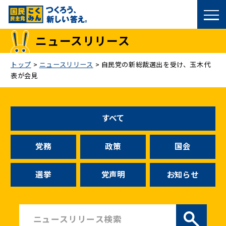
国民民主党トップ
ニュースリリース
政策
トップ
>
ニュースリリース
>
自民党の新総裁選出を受け、玉木代
表が会見
議員
選挙情報
すべて
候補者公募
党務
政策
国会
こくみん政治塾
選挙
党声明
お知らせ
党基本情報
お問い合わせ