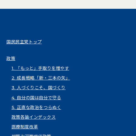
国民民主党トップ
政策
1. 「もっと」手取りを増やす
2. 成長戦略「新・三本の矢」
3. 人づくりこそ、国づくり
4. 自分の国は自分で守る
5. 正直な政治をつらぬく
政策各論インデックス
医療制度改革