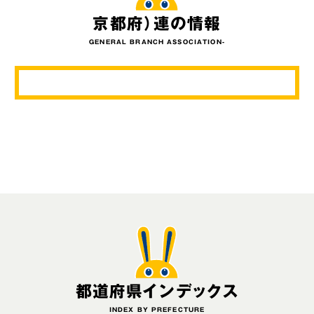
京都府）連の情報
ニュースリリース
GENERAL BRANCH ASSOCIATION-
こくみんうさぎの部屋
参加・サポート
（新しいタブで開く）
Go!Go!こくみんストア
（新しいタブで開く）
TEAMこくみんうさぎ
（新しいタブで開く）
こくみんオンラインスクール
（新しいタブで開く）
国民民主党学生部
（新しいタブで開く）
二次創作ガイドライン
プライバシーポリシー
都道府県インデックス
特定商取引法に基づく表記
INDEX BY PREFECTURE