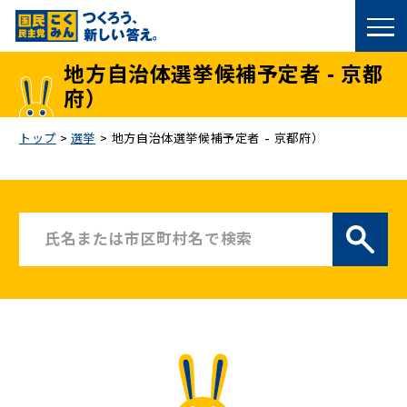
国民民主党トップ
地方自治体選挙候補予定者 - 京都
府）
政策
トップ
>
選挙
>
地方自治体選挙候補予定者 - 京都府）
議員
選挙情報
候補者公募
こくみん政治塾
党基本情報
お問い合わせ