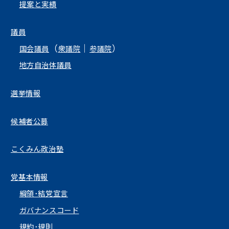
提案と実績
議員
（
｜
）
国会議員
衆議院
参議院
地方自治体議員
選挙情報
候補者公募
こくみん政治塾
党基本情報
綱領･結党宣言
ガバナンスコード
規約･規則