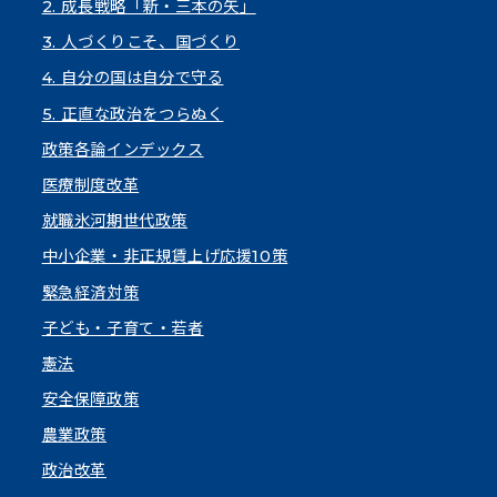
2. 成長戦略「新・三本の矢」
3. 人づくりこそ、国づくり
4. 自分の国は自分で守る
5. 正直な政治をつらぬく
政策各論インデックス
医療制度改革
就職氷河期世代政策
中小企業・非正規賃上げ応援10策
緊急経済対策
子ども・子育て・若者
憲法
安全保障政策
農業政策
政治改革