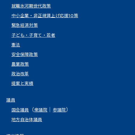
就職氷河期世代政策
中小企業・非正規賃上げ応援10策
緊急経済対策
子ども・子育て・若者
憲法
安全保障政策
農業政策
政治改革
提案と実績
議員
（
｜
）
国会議員
衆議院
参議院
地方自治体議員