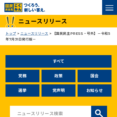
国民民主党トップ
ニュースリリース
政策
トップ
>
ニュースリリース
>
【国民民主PRESS・号外】－令和5
年7月31日発行版－
議員
選挙情報
すべて
候補者公募
党務
政策
国会
こくみん政治塾
選挙
党声明
お知らせ
党基本情報
お問い合わせ