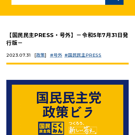
ニュースリリース
こくみんうさぎの部屋
【国民民主PRESS・号外】－令和5年7月31日発
行版－
参加・サポート
2023.07.31
[
政策
]
号外
国民民主PRESS
（新しいタブで開く）
Go!Go!こくみんストア
（新しいタブで開く）
TEAMこくみんうさぎ
（新しいタブで開く）
こくみんオンラインスクール
（新しいタブで開く）
国民民主党学生部
（新しいタブで開く）
二次創作ガイドライン
プライバシーポリシー
特定商取引法に基づく表記