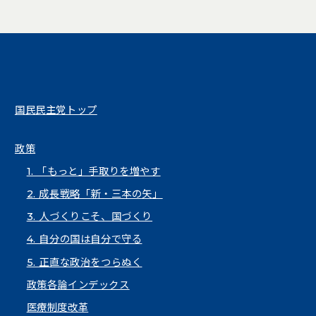
国民民主党トップ
政策
1. 「もっと」手取りを増やす
2. 成長戦略「新・三本の矢」
3. 人づくりこそ、国づくり
4. 自分の国は自分で守る
5. 正直な政治をつらぬく
政策各論インデックス
医療制度改革