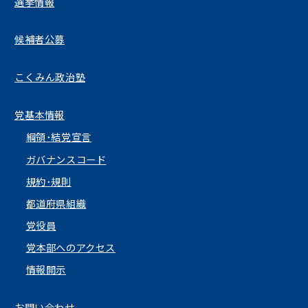
選挙情報
候補者公募
こくみん政治塾
党基本情報
綱領･結党宣言
ガバナンスコード
規約･規則
都道府県組織
党役員
党本部へのアクセス
情報開示