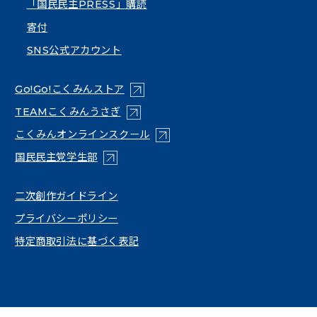
「国民民主PRESS」購読
寄付
SNS公式アカウント
（新しいタブで開く）
Go!Go!こくみんストア
（新しいタブで開く）
TEAMこくみんうさぎ
（新しいタブで開く）
こくみんオンラインスクール
（新しいタブで開く）
国民民主党学生部
（新しいタブで開く）
二次創作ガイドライン
プライバシーポリシー
特定商取引法に基づく表記