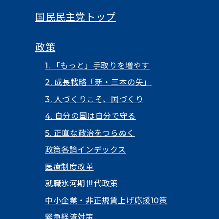
国民民主党トップ
政策
1. 「もっと」手取りを増やす
2. 成長戦略「新・三本の矢」
3. 人づくりこそ、国づくり
4. 自分の国は自分で守る
5. 正直な政治をつらぬく
政策各論インデックス
医療制度改革
就職氷河期世代政策
中小企業・非正規賃上げ応援10策
緊急経済対策