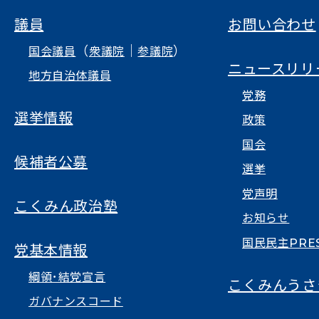
議員
お問い合わせ
（
｜
）
国会議員
衆議院
参議院
ニュースリリ
地方自治体議員
党務
選挙情報
政策
国会
候補者公募
選挙
党声明
こくみん政治塾
お知らせ
国民民主PRE
党基本情報
綱領･結党宣言
こくみんうさ
ガバナンスコード