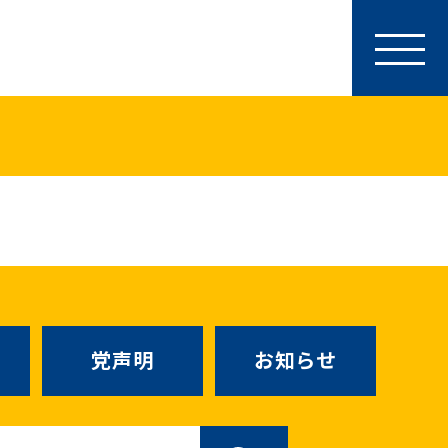
参加・サポート
特別党員・党員・サポーター
ース
「国民民主PRESS」購読
寄付
SNS公式アカウント
（新しいタブで
Go!Go!こくみんストア
（新しいタブで開
TEAMこくみんうさぎ
（新しいタ
こくみんオンラインスクール
党声明
お知らせ
SS号外
（新しいタブで開く）
国民民主党学生部