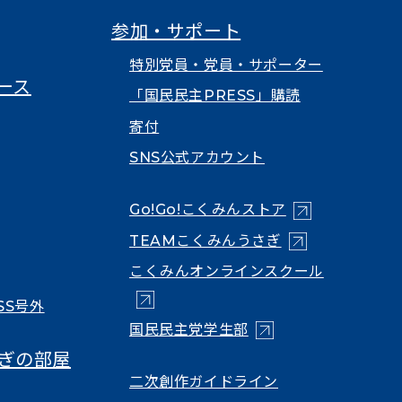
参加・サポート
特別党員・党員・サポーター
ース
「国民民主PRESS」購読
寄付
SNS公式アカウント
（新しいタブで
Go!Go!こくみんストア
（新しいタブで開
TEAMこくみんうさぎ
（新しいタ
こくみんオンラインスクール
SS号外
（新しいタブで開く）
国民民主党学生部
ぎの部屋
（新しいタブで開
二次創作ガイドライン