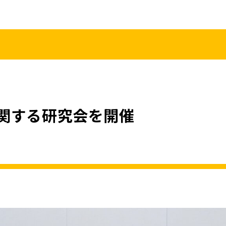
こくみんうさ
ガバナンスコード
規約･規則
都道府県組織
党役員
党本部へのアクセス
情報開示
関する研究会を開催