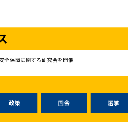
議員
お問い合わせ
ス
（
｜
）
国会議員
衆議院
参議院
ニュースリリ
地方自治体議員
党務
安全保障に関する研究会を開催
選挙情報
政策
国会
候補者公募
選挙
党声明
こくみん政治塾
政策
国会
お知らせ
選挙
国民民主PRE
党基本情報
綱領･結党宣言