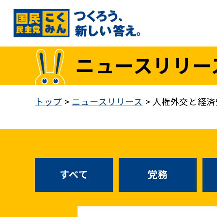
国民民主党トップ
ニュースリリー
政策
1. 「もっと」手取りを増やす
トップ
>
ニュースリリース
>
人権外交と経済
2. 成長戦略「新・三本の矢」
3. 人づくりこそ、国づくり
4. 自分の国は自分で守る
5. 正直な政治をつらぬく
政策各論インデックス
すべて
党務
医療制度改革
就職氷河期世代政策