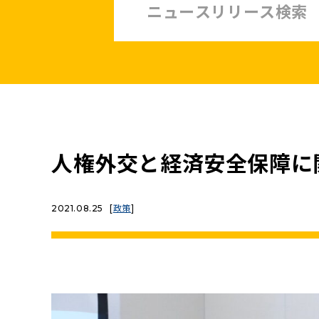
中小企業・非正規賃上げ応援10策
緊急経済対策
子ども・子育て・若者
憲法
安全保障政策
農業政策
政治改革
人権外交と経済安全保障に
提案と実績
2021.08.25
[
政策
]