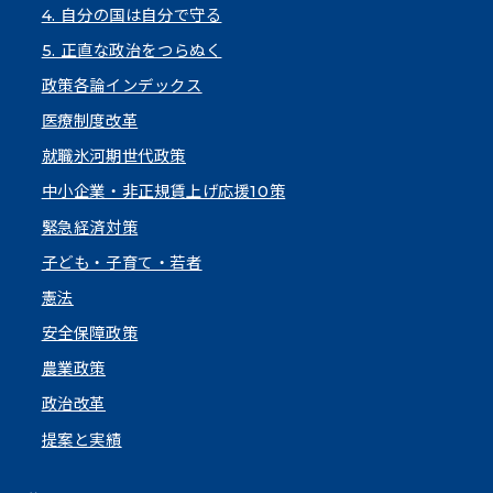
4. 自分の国は自分で守る
5. 正直な政治をつらぬく
政策各論インデックス
医療制度改革
就職氷河期世代政策
中小企業・非正規賃上げ応援10策
緊急経済対策
子ども・子育て・若者
憲法
安全保障政策
農業政策
政治改革
提案と実績