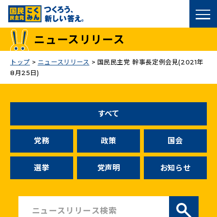
国民民主党トップ
ニュースリリース
政策
トップ
>
ニュースリリース
>
国民民主党 幹事長定例会見(2021年
8月25日)
議員
選挙情報
すべて
候補者公募
党務
政策
国会
こくみん政治塾
選挙
党声明
お知らせ
党基本情報
お問い合わせ