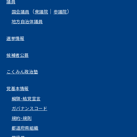
議員
（
｜
）
国会議員
衆議院
参議院
地方自治体議員
選挙情報
候補者公募
こくみん政治塾
党基本情報
綱領･結党宣言
ガバナンスコード
規約･規則
都道府県組織