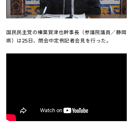
国民民主党の榛葉賀津也幹事長（参議院議員／静岡
県）は25日、閉会中定例記者会見を行った。