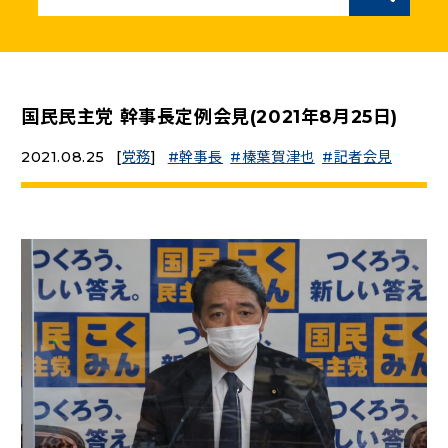
ニュースリリース
こくみんうさぎの部屋
国民民主党 幹事長定例会見(2021年8月25日)
2021.08.25
[
党務
]
幹事長
榛葉賀津也
記者会見
参加・サポート
（新しいタブで開く）
Go!Go!こくみんストア
（新しいタブで開く）
TEAMこくみんうさぎ
（新しいタブで開く）
こくみんオンラインスクール
（新しいタブで開く）
国民民主党学生部
（新しいタブで開く）
二次創作ガイドライン
プライバシーポリシー
特定商取引法に基づく表記