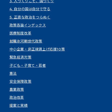
3. 人づくりこそ、国づくり
4. 自分の国は自分で守る
5. 正直な政治をつらぬく
政策各論インデックス
医療制度改革
就職氷河期世代政策
中小企業・非正規賃上げ応援10策
緊急経済対策
子ども・子育て・若者
憲法
安全保障政策
農業政策
政治改革
提案と実績