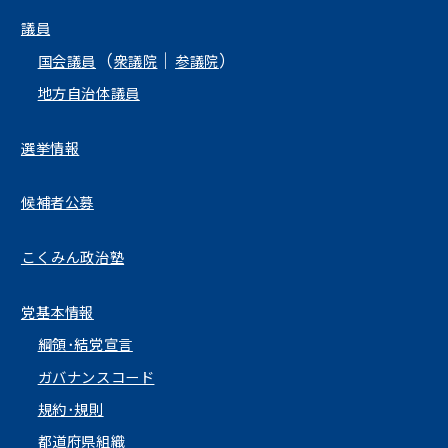
議員
（
｜
）
国会議員
衆議院
参議院
地方自治体議員
選挙情報
候補者公募
こくみん政治塾
党基本情報
綱領･結党宣言
ガバナンスコード
規約･規則
都道府県組織