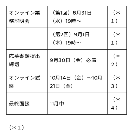
オンライン業
（第1回）8月31日
（＊
務説明会
（水）19時～
１）
（第2回）9月1日
（＊
（木）19時～
１）
応募書類提出
（＊
9月30日（金）必着
締切
２）
オンライン試
10月14日（金）～10月
（＊
験
21日（金）
３）
（＊
最終面接
11月中
４）
（＊１）