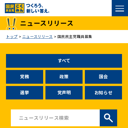
国民民主党トップ
ニュースリリース
政策
トップ
>
ニュースリリース
>
国民民主党職員募集
議員
すべて
選挙情報
党務
政策
国会
候補者公募
選挙
党声明
お知らせ
こくみん政治塾
党基本情報
お問い合わせ