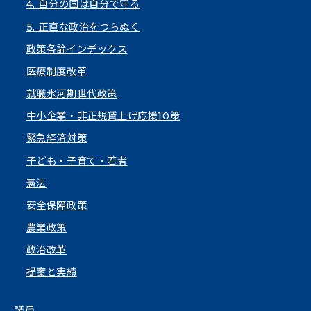
4. 自分の国は自分で守る
5. 正直な政治をつらぬく
政策各論インデックス
医療制度改革
就職氷河期世代政策
中小企業・非正規賃上げ応援10策
緊急経済対策
子ども・子育て・若者
憲法
安全保障政策
農業政策
政治改革
提案と実績
議員