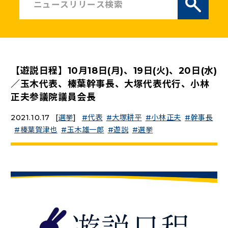
ニュースリリース
こくみんうさぎの部屋
【遊説日程】10月18日(月)、19日(火)、20日(水)
参加・サポート
／玉木代表、榛葉幹事長、大塚代表代行、小林
正夫参議院議員会長
（新しいタブで開く）
Go!Go!こくみんストア
2021.10.17
[
選挙
]
代表
大塚耕平
小林正夫
幹事長
（新しいタブで開く）
TEAMこくみんうさぎ
榛葉賀津也
玉木雄一郎
遊説
選挙
（新しいタブで開く）
こくみんオンラインスクール
（新しいタブで開く）
国民民主党学生部
（新しいタブで開く）
二次創作ガイドライン
プライバシーポリシー
特定商取引法に基づく表記