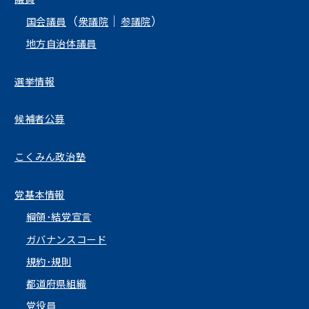
（
｜
）
国会議員
衆議院
参議院
地方自治体議員
選挙情報
候補者公募
こくみん政治塾
党基本情報
綱領･結党宣言
ガバナンスコード
規約･規則
都道府県組織
党役員