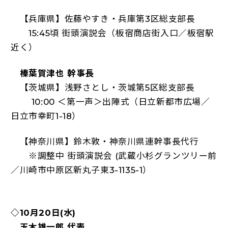
【兵庫県】佐藤やすき・兵庫第3区総支部長
15:45頃 街頭演説会（板宿商店街入口／板宿駅
近く）
榛葉賀津也 幹事長
【茨城県】浅野さとし・茨城第5区総支部長
10:00 ＜第一声＞出陣式（日立新都市広場／
日立市幸町1-18）
【神奈川県】鈴木敦・神奈川県連幹事長代行
※調整中 街頭演説会 (武蔵小杉グランツリー前
／川崎市中原区新丸子東3-1135-1）
◇10月20日(水)
玉木雄一郎 代表