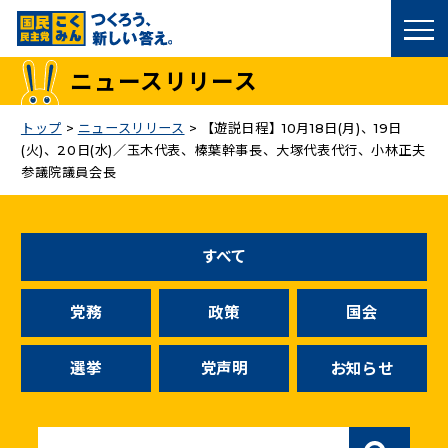
国民民主党トップ
ニュースリリース
政策
トップ
>
ニュースリリース
>
【遊説日程】10月18日(月)、19日
(火)、20日(水)／玉木代表、榛葉幹事長、大塚代表代行、小林正夫
議員
参議院議員会長
選挙情報
すべて
候補者公募
党務
政策
国会
こくみん政治塾
選挙
党声明
お知らせ
党基本情報
お問い合わせ