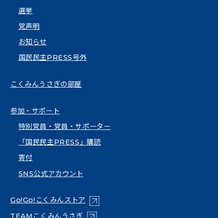
選挙
党声明
お知らせ
国民民主PRESS号外
こくみんうさぎの部屋
参加・サポート
特別党員・党員・サポーター
「国民民主PRESS」購読
寄付
SNS公式アカウント
（新しいタブで開く）
Go!Go!こくみんストア
（新しいタブで開く）
TEAMこくみんうさぎ