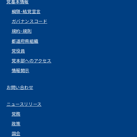
党基本情報
綱領･結党宣言
ガバナンスコード
規約･規則
都道府県組織
党役員
党本部へのアクセス
情報開示
お問い合わせ
ニュースリリース
党務
政策
国会