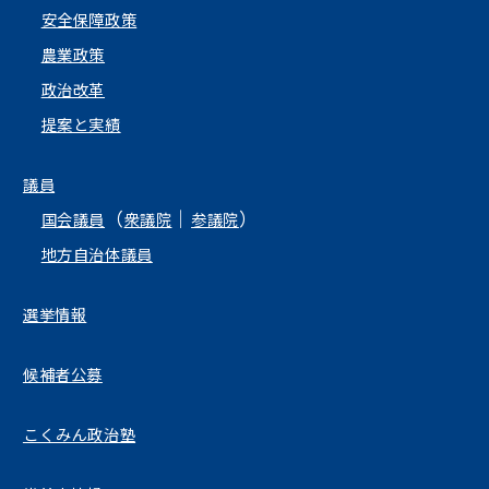
安全保障政策
農業政策
政治改革
提案と実績
議員
（
｜
）
国会議員
衆議院
参議院
地方自治体議員
選挙情報
候補者公募
こくみん政治塾