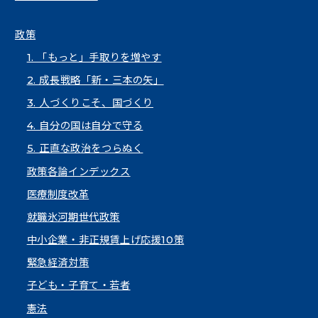
政策
1. 「もっと」手取りを増やす
2. 成長戦略「新・三本の矢」
3. 人づくりこそ、国づくり
4. 自分の国は自分で守る
5. 正直な政治をつらぬく
政策各論インデックス
医療制度改革
就職氷河期世代政策
中小企業・非正規賃上げ応援10策
緊急経済対策
子ども・子育て・若者
憲法