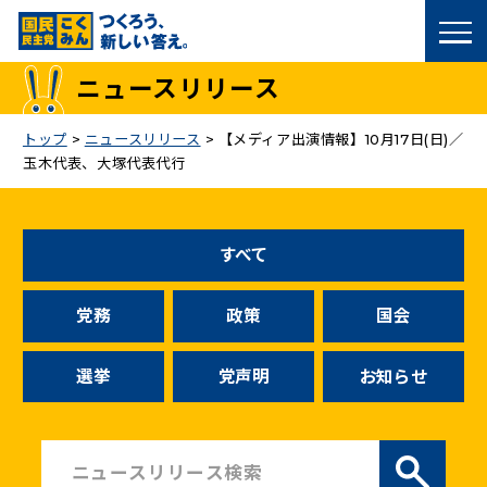
国民民主党トップ
ニュースリリース
政策
トップ
>
ニュースリリース
>
【メディア出演情報】10月17日(日)／
玉木代表、大塚代表代行
議員
選挙情報
すべて
候補者公募
党務
政策
国会
こくみん政治塾
選挙
党声明
お知らせ
党基本情報
お問い合わせ