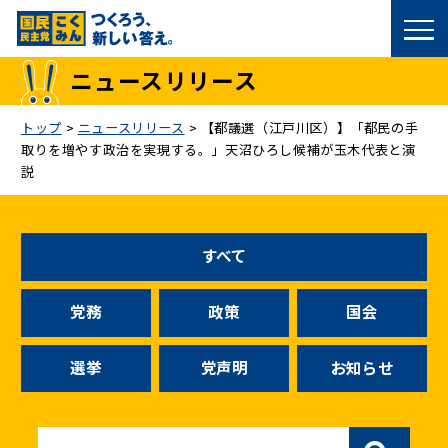
国民民主党トップ
ニュースリリース
政策
トップ
>
ニュースリリース
>
【都議選（江戸川区）】「都民の手
取りを増やす政治を実現する。」天沼ひろし候補が玉木代表と演
議員
説
選挙情報
すべて
候補者公募
党務
政策
国会
こくみん政治塾
選挙
党声明
お知らせ
党基本情報
お問い合わせ