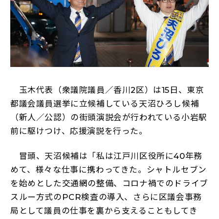
玉木代表（衆議院議員／香川2区）は15日、東京
都議会議員選挙に立候補している天沼ひろし候補
（新人／公認）の街頭演説会が行われている小岩駅
前に駆けつけ、応援演説を行った。
冒頭、天沼候補は「私は江戸川区役所に40年務
めて、様々な仕事に携わってきた。シャトルセブン
を始めとした交通網の整備、コロナ禍でのドライブ
スルー方式のPCR検査の導入、さらに区議会事務
局として議員の仕事を裏から支えることもしてき