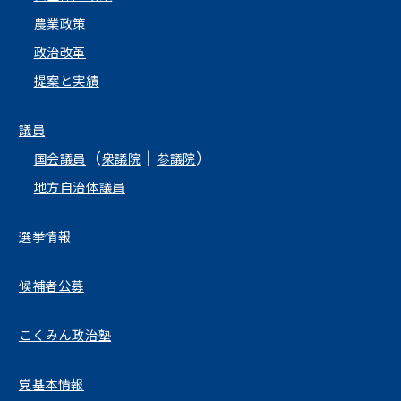
農業政策
政治改革
提案と実績
議員
（
｜
）
国会議員
衆議院
参議院
地方自治体議員
選挙情報
候補者公募
こくみん政治塾
党基本情報