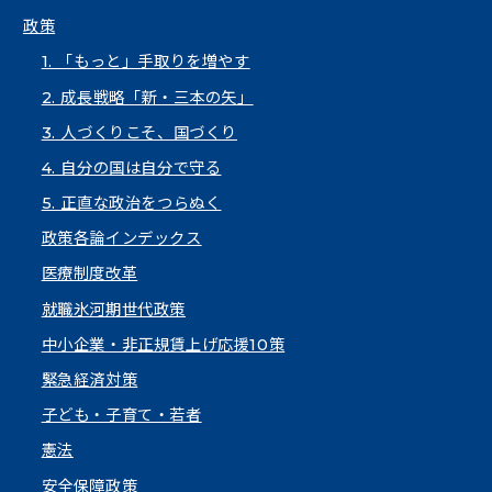
政策
1. 「もっと」手取りを増やす
2. 成長戦略「新・三本の矢」
3. 人づくりこそ、国づくり
4. 自分の国は自分で守る
5. 正直な政治をつらぬく
政策各論インデックス
医療制度改革
就職氷河期世代政策
中小企業・非正規賃上げ応援10策
緊急経済対策
子ども・子育て・若者
憲法
安全保障政策