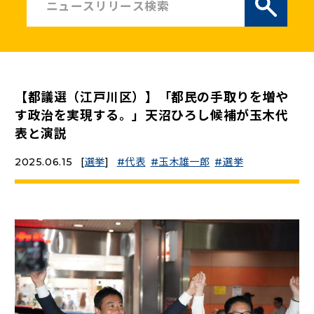
ニュースリリース
こくみんうさぎの部屋
【都議選（江戸川区）】「都民の手取りを増や
参加・サポート
す政治を実現する。」天沼ひろし候補が玉木代
表と演説
（新しいタブで開く）
Go!Go!こくみんストア
2025.06.15
[
選挙
]
代表
玉木雄一郎
選挙
（新しいタブで開く）
TEAMこくみんうさぎ
（新しいタブで開く）
こくみんオンラインスクール
（新しいタブで開く）
国民民主党学生部
（新しいタブで開く）
二次創作ガイドライン
プライバシーポリシー
特定商取引法に基づく表記