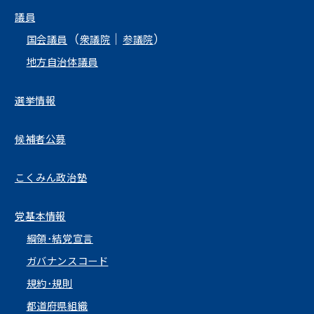
議員
（
｜
）
国会議員
衆議院
参議院
地方自治体議員
選挙情報
候補者公募
こくみん政治塾
党基本情報
綱領･結党宣言
ガバナンスコード
規約･規則
都道府県組織