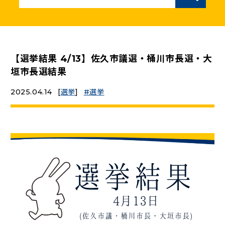
ニュースリリース
こくみんうさぎの部屋
【選挙結果 4/13】佐久市議選・桶川市長選・大
垣市長選結果
参加・サポート
2025.04.14
[
選挙
]
選挙
（新しいタブで開く）
Go!Go!こくみんストア
（新しいタブで開く）
TEAMこくみんうさぎ
（新しいタブで開く）
こくみんオンラインスクール
（新しいタブで開く）
国民民主党学生部
（新しいタブで開く）
二次創作ガイドライン
プライバシーポリシー
特定商取引法に基づく表記