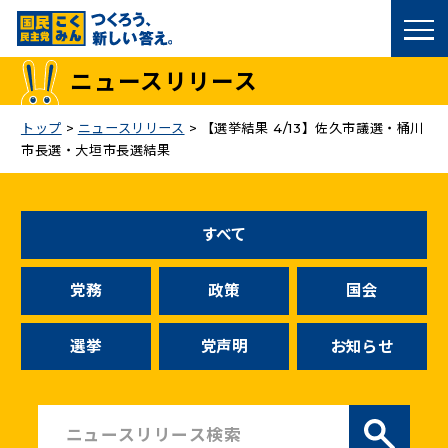
国民民主党トップ
ニュースリリース
政策
トップ
>
ニュースリリース
>
【選挙結果 4/13】佐久市議選・桶川
市長選・大垣市長選結果
議員
選挙情報
すべて
候補者公募
党務
政策
国会
こくみん政治塾
選挙
党声明
お知らせ
党基本情報
お問い合わせ