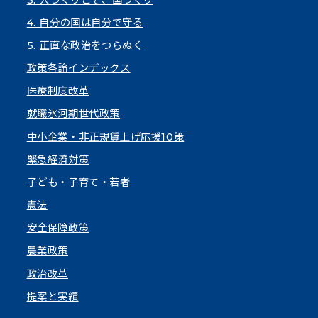
4. 自分の国は自分で守る
5. 正直な政治をつらぬく
政策各論インデックス
医療制度改革
就職氷河期世代政策
中小企業・非正規賃上げ応援10策
緊急経済対策
子ども・子育て・若者
憲法
安全保障政策
農業政策
政治改革
提案と実績