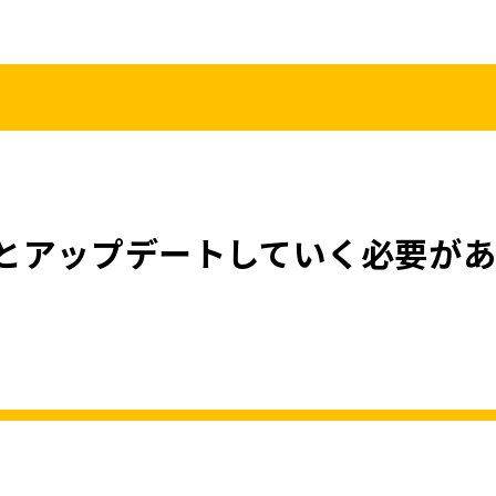
こくみんうさ
ガバナンスコード
規約･規則
都道府県組織
党役員
党本部へのアクセス
情報開示
とアップデートしていく必要が