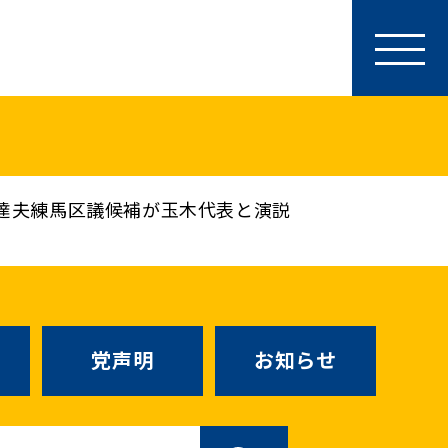
参加・サポート
特別党員・党員・サポーター
ース
「国民民主PRESS」購読
寄付
達夫練馬区議候補が玉木代表と演説
SNS公式アカウント
（新しいタブで
Go!Go!こくみんストア
（新しいタブで開
TEAMこくみんうさぎ
（新しいタ
こくみんオンラインスクール
党声明
お知らせ
SS号外
（新しいタブで開く）
国民民主党学生部