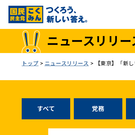
国民民主党トップ
ニュースリリー
政策
1. 「もっと」手取りを増やす
トップ
>
ニュースリリース
>
【東京】「新し
2. 成長戦略「新・三本の矢」
3. 人づくりこそ、国づくり
4. 自分の国は自分で守る
5. 正直な政治をつらぬく
政策各論インデックス
すべて
党務
医療制度改革
就職氷河期世代政策