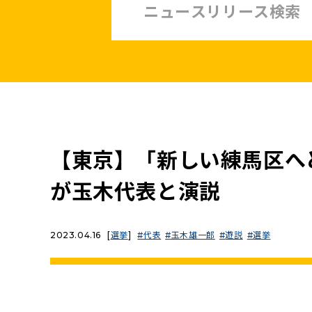
中小企業・非正規賃上げ応援10策
緊急経済対策
子ども・子育て・若者
憲法
安全保障政策
農業政策
政治改革
【東京】「新しい練馬区へ
提案と実績
が玉木代表と演説
2023.04.16
[
選挙
]
代表
玉木雄一郎
遊説
選挙