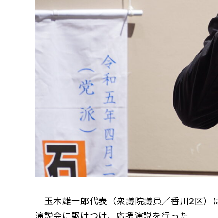
玉木雄一郎代表（衆議院議員／香川2区）は
演説会に駆けつけ、応援演説を行った