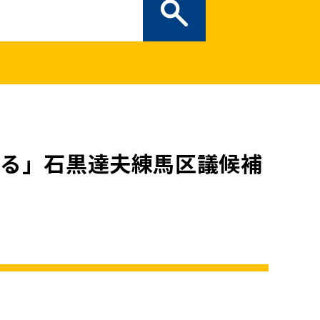
ぎの部屋
（新しいタブで開
二次創作ガイドライン
プライバシーポリシー
特定商取引法に基づく表記
ある」石黒達夫練馬区議候補