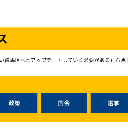
議員
お問い合わせ
ス
（
｜
）
国会議員
衆議院
参議院
ニュースリリ
地方自治体議員
党務
い練馬区へとアップデートしていく必要がある」石黒
選挙情報
政策
国会
候補者公募
選挙
党声明
こくみん政治塾
政策
国会
お知らせ
選挙
国民民主PRE
党基本情報
綱領･結党宣言