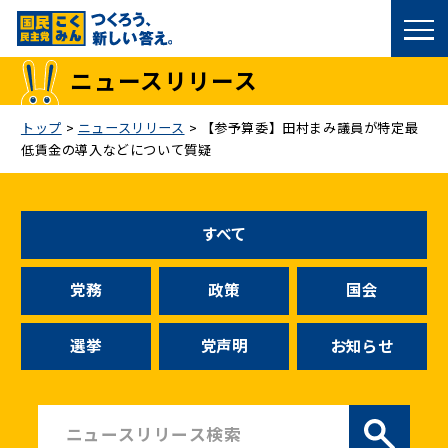
国民民主党トップ
ニュースリリース
政策
トップ
>
ニュースリリース
>
【参予算委】田村まみ議員が特定最
低賃金の導入などについて質疑
議員
選挙情報
すべて
候補者公募
党務
政策
国会
こくみん政治塾
選挙
党声明
お知らせ
党基本情報
お問い合わせ