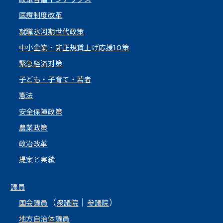
医療制度改革
就職氷河期世代政策
中小企業・非正規賃上げ応援10策
緊急経済対策
子ども・子育て・若者
憲法
安全保障政策
農業政策
政治改革
提案と実績
議員
（
｜
）
国会議員
衆議院
参議院
地方自治体議員