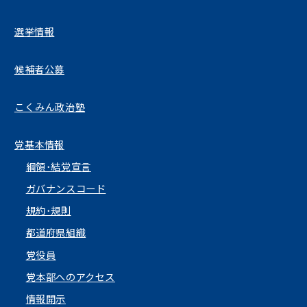
選挙情報
候補者公募
こくみん政治塾
党基本情報
綱領･結党宣言
ガバナンスコード
規約･規則
都道府県組織
党役員
党本部へのアクセス
情報開示