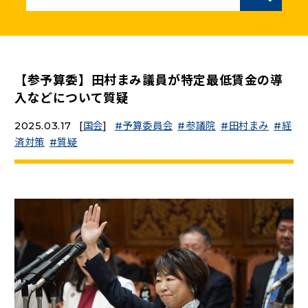
ニュースリリース
こくみんうさぎの部屋
【参予算委】田村まみ議員が特定最低賃金の導
入などについて質疑
参加・サポート
2025.03.17
[
国会
]
予算委員会
参議院
田村まみ
経
済対策
質疑
（新しいタブで開く）
Go!Go!こくみんストア
（新しいタブで開く）
TEAMこくみんうさぎ
（新しいタブで開く）
こくみんオンラインスクール
（新しいタブで開く）
国民民主党学生部
（新しいタブで開く）
二次創作ガイドライン
プライバシーポリシー
特定商取引法に基づく表記