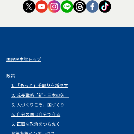
（新しいタブで開く）
（新しいタブで開く）
（新しいタブで開く）
（新しいタブで開く）
（新しいタブで開く
（新しいタブ
（新しい
国民民主党トップ
政策
1. 「もっと」手取りを増やす
2. 成長戦略「新・三本の矢」
3. 人づくりこそ、国づくり
4. 自分の国は自分で守る
5. 正直な政治をつらぬく
政策各論インデックス