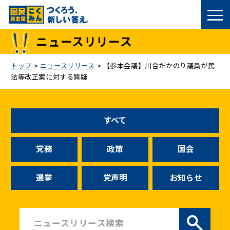
国民民主党トップ
ニュースリリース
政策
トップ
>
ニュースリリース
>
【参本会議】川合たかのり議員が民
法等改正案に対する質疑
議員
選挙情報
すべて
候補者公募
党務
政策
国会
こくみん政治塾
選挙
党声明
お知らせ
党基本情報
お問い合わせ