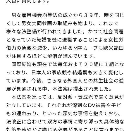
大臣に質問します。
男女雇用機会均等法の成立から３９年、時を同じ
くして男女共同参画の取組みも始まり、これまで
様々な法整備が行われてきました。かつて社会問題
となっていた結婚を機に退職することによる女性労
働力の急激な減少、いわゆるM字カーブも欧米諸国
が注目するほどに解消が進んでいます。
国際結婚も現在では毎年およそ２０組に１組とな
っており、日本人の家族観や結婚観も大きく変化し
ています。今後、さらなる外国人との共生社会の進
展が見通される中、本法案は提出されました。
本法案を巡っては、反対派・賛成派で鋭く意見が
対立しています。それぞれが深刻なDV被害や子ど
もの連れ去り、といった深刻な事情を抱えており、
法改正に合わせて双方の事情に寄り添った具体的な
対策を速やかに講じる必要があることは言うまでも