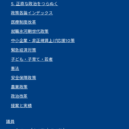
5. 正直な政治をつらぬく
政策各論インデックス
医療制度改革
就職氷河期世代政策
中小企業・非正規賃上げ応援10策
緊急経済対策
子ども・子育て・若者
憲法
安全保障政策
農業政策
政治改革
提案と実績
議員