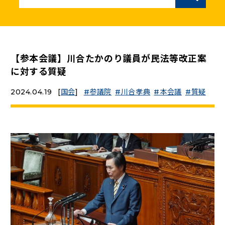
ニュースリリース
こくみんうさぎの部屋
【参本会議】川合たかのり議員が民法等改正案
に対する質疑
参加・サポート
2024.04.19
[
国会
]
参議院
川合孝典
本会議
質疑
（新しいタブで開く）
Go!Go!こくみんストア
（新しいタブで開く）
TEAMこくみんうさぎ
（新しいタブで開く）
こくみんオンラインスクール
（新しいタブで開く）
国民民主党学生部
（新しいタブで開く）
二次創作ガイドライン
プライバシーポリシー
特定商取引法に基づく表記