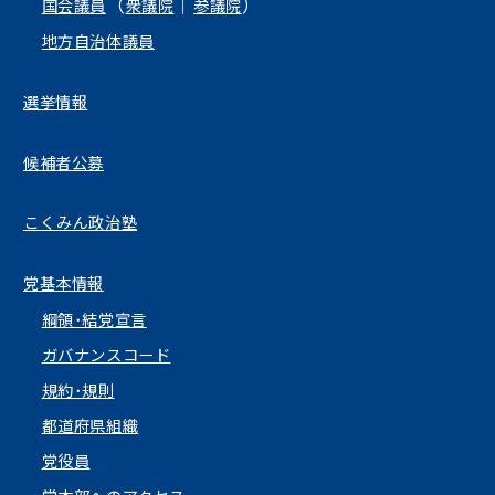
（
｜
）
国会議員
衆議院
参議院
地方自治体議員
選挙情報
候補者公募
こくみん政治塾
党基本情報
綱領･結党宣言
ガバナンスコード
規約･規則
都道府県組織
党役員