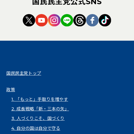
国民民主党公式SNS
（新しいタブで開く）
（新しいタブで開く）
（新しいタブで開く）
（新しいタブで開く）
（新しいタブで開く
（新しいタブ
（新しい
国民民主党トップ
政策
1. 「もっと」手取りを増やす
2. 成長戦略「新・三本の矢」
3. 人づくりこそ、国づくり
4. 自分の国は自分で守る