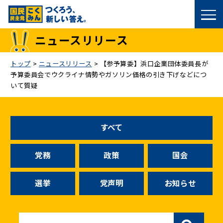
国民民主党トップ
ニュースリリース
政策
トップ
>
ニュースリリース
>
【参予算委】浜口企業団体委員長が
予算委員会でウクライナ情勢やガソリン価格の引き下げなどにつ
議員
いて質疑
選挙情報
すべて
候補者公募
党務
政策
国会
こくみん政治塾
選挙
党声明
お知らせ
党基本情報
お問い合わせ