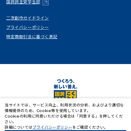
（新しいタブで開く）
国民民主党学生部
（新しいタブで開く）
二次創作ガイドライン
プライバシーポリシー
特定商取引法に基づく表記
当サイトでは、サービス向上、利用状況の分析、およびより適切な
情報提供のため、Cookie等を使用しています。
Copyright© Democratic Party For the People.
Cookieの利用に同意いただける場合は「同意する」を押してくだ
さい。
（新しいタブで開く）
詳細については
プライバシーポリシー
をご確認ください。