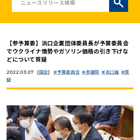
ニュースリリース
こくみんうさぎの部屋
【参予算委】浜口企業団体委員長が予算委員会
参加・サポート
でウクライナ情勢やガソリン価格の引き下げな
どについて質疑
（新しいタブで開く）
Go!Go!こくみんストア
2022.03.07
[
国会
]
予算委員会
参議院
浜口誠
質
（新しいタブで開く）
TEAMこくみんうさぎ
疑
（新しいタブで開く）
こくみんオンラインスクール
（新しいタブで開く）
国民民主党学生部
（新しいタブで開く）
二次創作ガイドライン
プライバシーポリシー
特定商取引法に基づく表記