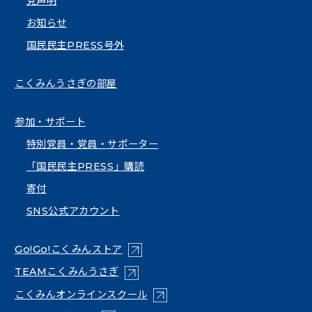
党声明
お知らせ
国民民主PRESS号外
こくみんうさぎの部屋
参加・サポート
特別党員・党員・サポーター
「国民民主PRESS」購読
寄付
SNS公式アカウント
（新しいタブで開く）
Go!Go!こくみんストア
（新しいタブで開く）
TEAMこくみんうさぎ
（新しいタブで開く）
こくみんオンラインスクール