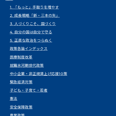
1. 「もっと」手取りを増やす
2. 成長戦略「新・三本の矢」
3. 人づくりこそ、国づくり
4. 自分の国は自分で守る
5. 正直な政治をつらぬく
政策各論インデックス
医療制度改革
就職氷河期世代政策
中小企業・非正規賃上げ応援10策
緊急経済対策
子ども・子育て・若者
憲法
安全保障政策
農業政策