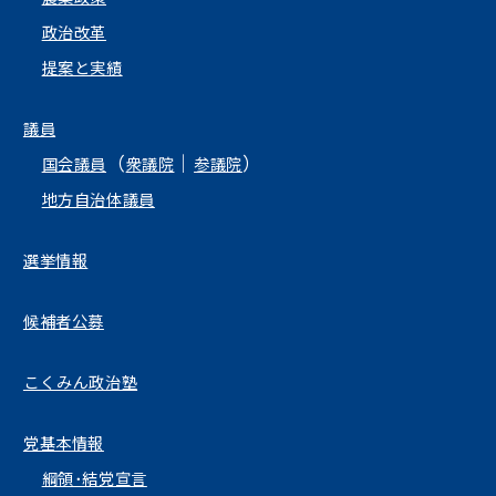
政治改革
提案と実績
議員
（
｜
）
国会議員
衆議院
参議院
地方自治体議員
選挙情報
候補者公募
こくみん政治塾
党基本情報
綱領･結党宣言