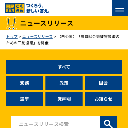
国民民主党トップ
ニュースリリース
政策
トップ
>
ニュースリリース
>
【自公国】「悪質献金等被害救済の
ための三党協議」を開催
議員
選挙情報
すべて
候補者公募
党務
政策
国会
こくみん政治塾
選挙
党声明
お知らせ
党基本情報
お問い合わせ