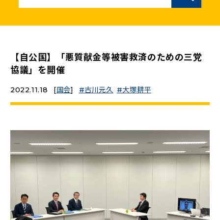
ニュースリリース
こくみんうさぎの部屋
【自公国】「悪質献金等被害救済のための三党
協議」を開催
参加・サポート
2022.11.18
[
国会
]
古川元久
大塚耕平
（新しいタブで開く）
Go!Go!こくみんストア
（新しいタブで開く）
TEAMこくみんうさぎ
（新しいタブで開く）
こくみんオンラインスクール
（新しいタブで開く）
国民民主党学生部
（新しいタブで開く）
二次創作ガイドライン
プライバシーポリシー
特定商取引法に基づく表記