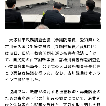
大塚耕平政務調査会長（参議院議員／愛知県）と
古川元久国会対策委員長（衆議院議員／愛知2区）
は18日、旧統一教会問題を巡る被害者救済に向け
て、自民党の山下副幹事長、宮崎消費者問題調査会
小委員会事務局長、公明党の大口政務調査会長代理
との実務者協議を行った。なお、古川議員はオンラ
インで参加をした。
協議では、政府が検討する被害救済・再発防止の
ための寄附適正化の仕組みの概要について、消費者
庁と法務省から説明を受けた。寄附の取り消しの範