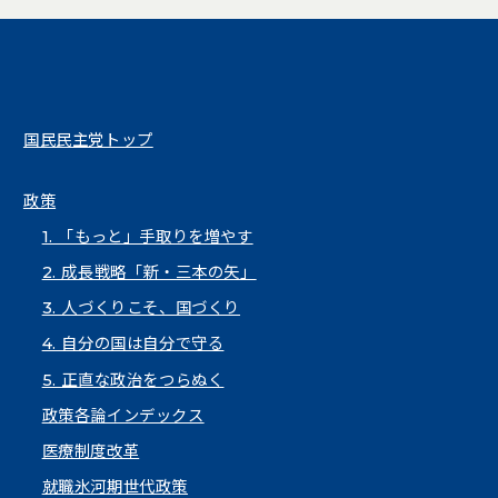
国民民主党トップ
政策
1. 「もっと」手取りを増やす
2. 成長戦略「新・三本の矢」
3. 人づくりこそ、国づくり
4. 自分の国は自分で守る
5. 正直な政治をつらぬく
政策各論インデックス
医療制度改革
就職氷河期世代政策