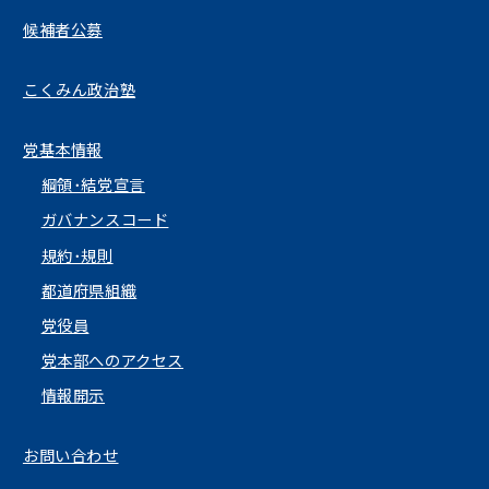
候補者公募
こくみん政治塾
党基本情報
綱領･結党宣言
ガバナンスコード
規約･規則
都道府県組織
党役員
党本部へのアクセス
情報開示
お問い合わせ