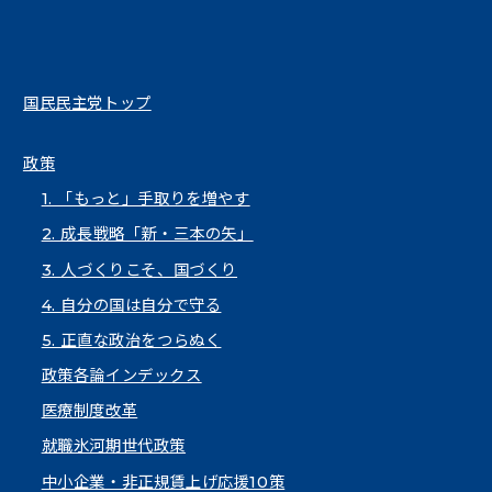
国民民主党トップ
政策
1. 「もっと」手取りを増やす
2. 成長戦略「新・三本の矢」
3. 人づくりこそ、国づくり
4. 自分の国は自分で守る
5. 正直な政治をつらぬく
政策各論インデックス
医療制度改革
就職氷河期世代政策
中小企業・非正規賃上げ応援10策