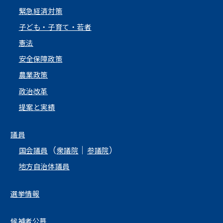
緊急経済対策
子ども・子育て・若者
憲法
安全保障政策
農業政策
政治改革
提案と実績
議員
（
｜
）
国会議員
衆議院
参議院
地方自治体議員
選挙情報
候補者公募