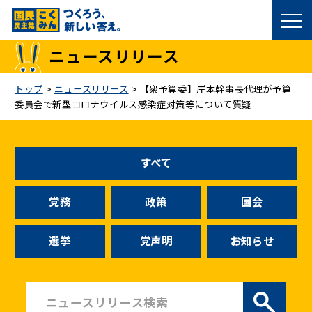
国民民主党トップ
ニュースリリース
政策
トップ
>
ニュースリリース
>
【衆予算委】岸本幹事長代理が予算
委員会で新型コロナウイルス感染症対策等について質疑
議員
選挙情報
すべて
候補者公募
党務
政策
国会
こくみん政治塾
選挙
党声明
お知らせ
党基本情報
お問い合わせ