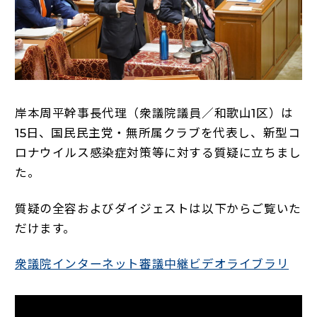
岸本周平幹事長代理（衆議院議員／和歌山1区）は
15日、国民民主党・無所属クラブを代表し、新型コ
ロナウイルス感染症対策等に対する質疑に立ちまし
た。
質疑の全容およびダイジェストは以下からご覧いた
だけます。
（新
衆議院インターネット審議中継ビデオライブラリ