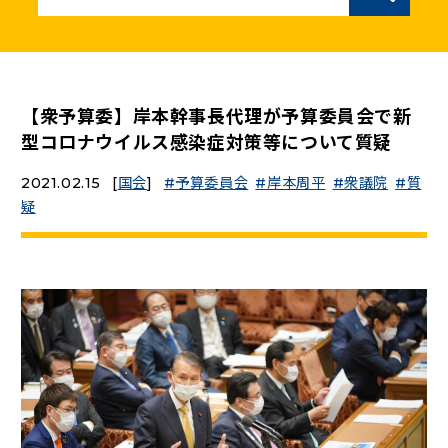
ニュースリリース
こくみんうさぎの部屋
【衆予算委】岸本幹事長代理が予算委員会で新
型コロナウイルス感染症対策等について質疑
参加・サポート
2021.02.15
[
国会
]
予算委員会
岸本周平
衆議院
質
疑
（新しいタブで開く）
Go!Go!こくみんストア
（新しいタブで開く）
TEAMこくみんうさぎ
（新しいタブで開く）
こくみんオンラインスクール
（新しいタブで開く）
国民民主党学生部
（新しいタブで開く）
二次創作ガイドライン
プライバシーポリシー
特定商取引法に基づく表記